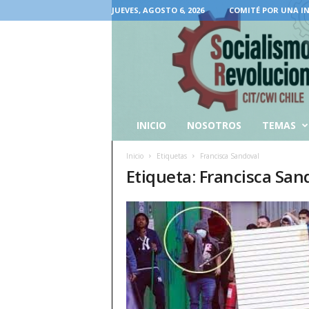
JUEVES, AGOSTO 6, 2026
COMITÉ POR UNA I
INICIO
NOSOTROS
TEMAS
Inicio
Etiquetas
Francisca Sandoval
Etiqueta: Francisca San