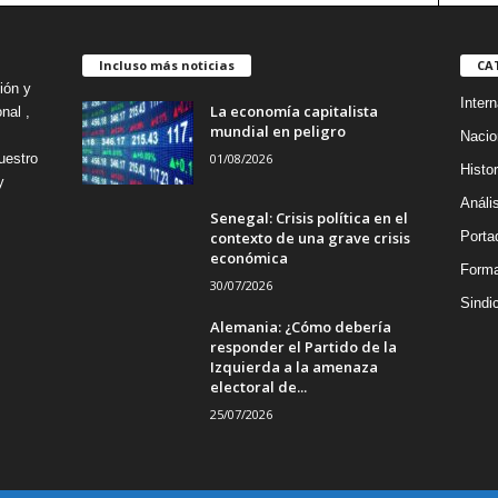
Incluso más noticias
CA
ión y
Intern
La economía capitalista
nal ,
mundial en peligro
Nacio
01/08/2026
uestro
Histor
y
Análi
Senegal: Crisis política en el
contexto de una grave crisis
Porta
económica
Forma
30/07/2026
Sindi
Alemania: ¿Cómo debería
responder el Partido de la
Izquierda a la amenaza
electoral de...
25/07/2026