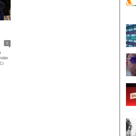
o
0
a
istán
C)