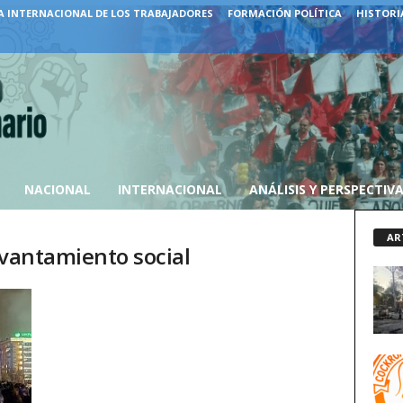
A INTERNACIONAL DE LOS TRABAJADORES
FORMACIÓN POLÍTICA
HISTORI
NACIONAL
INTERNACIONAL
ANÁLISIS Y PERSPECTIV
AR
evantamiento social