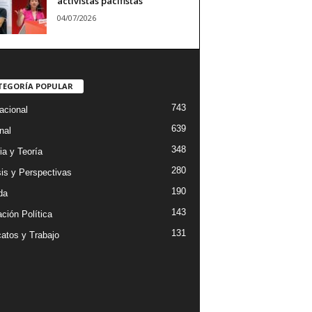
activistas pacifistas
04/07/2026
TEGORÍA POPULAR
743
acional
639
nal
348
ia y Teoría
280
sis y Perspectivas
190
da
143
ción Política
131
catos y Trabajo