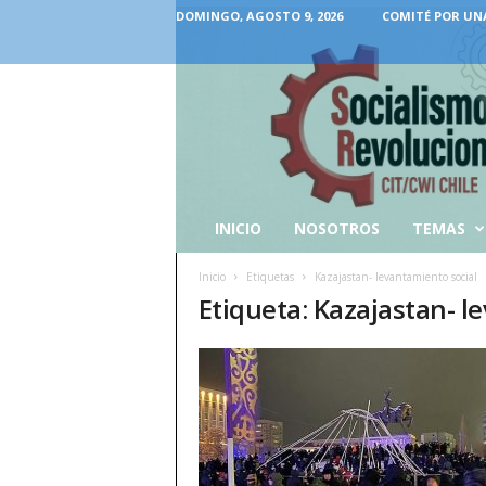
DOMINGO, AGOSTO 9, 2026
COMITÉ POR UN
INICIO
NOSOTROS
TEMAS
Inicio
Etiquetas
Kazajastan- levantamiento social
Etiqueta: Kazajastan- l