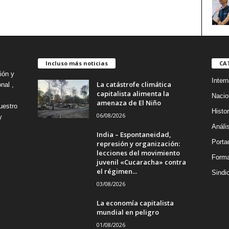
Incluso más noticias
CA
ión y
Intern
La catástrofe climática
nal ,
capitalista alimenta la
Nacio
amenaza de El Niño
uestro
Histor
06/08/2026
y
Análi
India – Espontaneidad,
Porta
represión y organización:
lecciones del movimiento
Forma
juvenil «Cucaracha» contra
el régimen...
Sindi
03/08/2026
La economía capitalista
mundial en peligro
01/08/2026