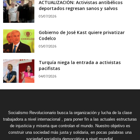
ACTUALIZACIÓN: Activistas antibélicos
deportados regresan sanos y salvos
05/07/2026
Gobierno de José Kast quiere privatizar
Codelco
05/07/2026
Turquía niega la entrada a activistas
pacifistas
04/07/2026
Socialismo Revolucionario busca la organización y lucha de la clase
trabajadora a nivel internacional , para poner fin a las actuales estructuras
de injusticia y miseria que controlan el mundo. Nuestro objetivo es
construir una sociedad más justa y solidaria, en pocas palabras una
sociedad socialista democrática a nivel mundial.