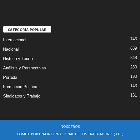
CATEGORÍA POPULAR
743
Internacional
639
Nacional
348
Historia y Teoría
280
Análisis y Perspectivas
190
Portada
143
Formación Política
131
Sindicatos y Trabajo
NOSOTROS
COMITÉ POR UNA INTERNACIONAL DE LOS TRABAJADORES ( CIT )