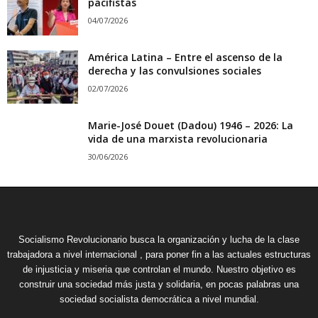
pacifistas
04/07/2026
América Latina – Entre el ascenso de la
derecha y las convulsiones sociales
02/07/2026
Marie-José Douet (Dadou) 1946 – 2026: La
vida de una marxista revolucionaria
30/06/2026
Socialismo Revolucionario busca la organización y lucha de la clase
trabajadora a nivel internacional , para poner fin a las actuales estructuras
de injusticia y miseria que controlan el mundo. Nuestro objetivo es
construir una sociedad más justa y solidaria, en pocas palabras una
sociedad socialista democrática a nivel mundial.