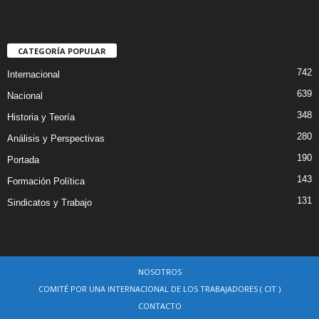
CATEGORÍA POPULAR
742
Internacional
639
Nacional
348
Historia y Teoría
280
Análisis y Perspectivas
190
Portada
143
Formación Política
131
Sindicatos y Trabajo
NOSOTROS
COMITÉ POR UNA INTERNACIONAL DE LOS TRABAJADORES ( CIT )
CONTACTO