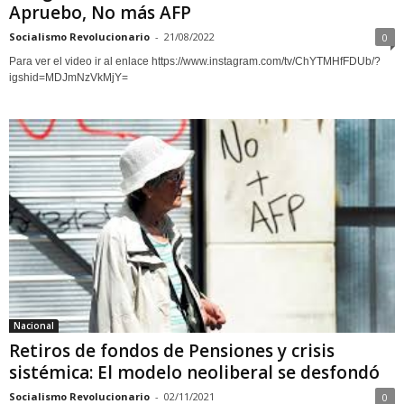
Apruebo, No más AFP
Socialismo Revolucionario
-
21/08/2022
0
Para ver el video ir al enlace https://www.instagram.com/tv/ChYTMHfFDUb/?
igshid=MDJmNzVkMjY=
Nacional
Retiros de fondos de Pensiones y crisis
sistémica: El modelo neoliberal se desfondó
Socialismo Revolucionario
-
02/11/2021
0