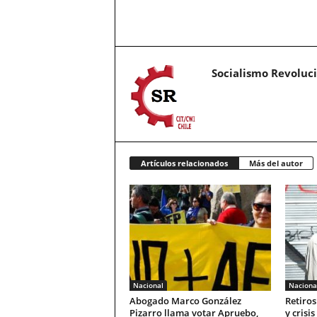
Socialismo Revoluc
Artículos relacionados
Más del autor
Nacional
Naciona
Abogado Marco González
Retiros
Pizarro llama votar Apruebo,
y crisi