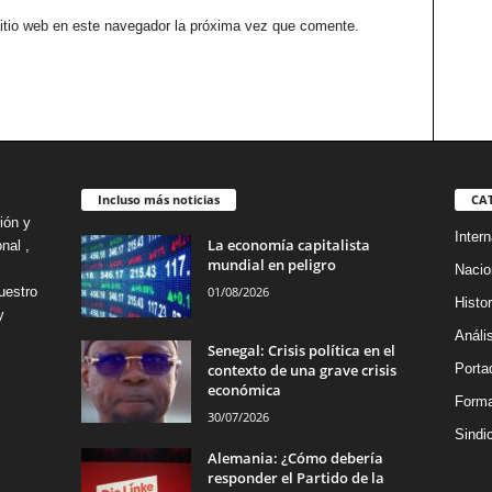
sitio web en este navegador la próxima vez que comente.
Incluso más noticias
CA
ión y
Intern
La economía capitalista
nal ,
mundial en peligro
Nacio
01/08/2026
uestro
Histor
y
Análi
Senegal: Crisis política en el
contexto de una grave crisis
Porta
económica
Forma
30/07/2026
Sindi
Alemania: ¿Cómo debería
responder el Partido de la