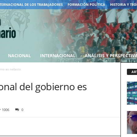
TERNACIONAL DE LOS TRABAJADORES
FORMACIÓN POLÍTICA
HISTORIA Y TEO
NACIONAL
INTERNACIONAL
ANÁLISIS Y PERSPECTIV
erno es nefasto
AR
ional del gobierno es
1006
0