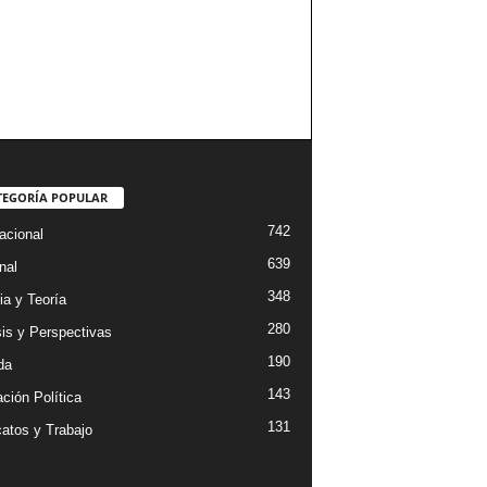
TEGORÍA POPULAR
742
acional
639
nal
348
ia y Teoría
280
sis y Perspectivas
190
da
143
ción Política
131
catos y Trabajo