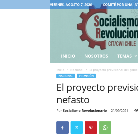
VIERNES, AGOSTO 7, 2026
COMITÉ POR UNA IN
INICIO
NOSOTROS
TEMAS
Inicio
Nacional
El proyecto previsional del gobi
NACIONAL
PREVISIÓN
El proyecto previs
nefasto
Por
Socialismo Revolucionario
-
21/09/2021