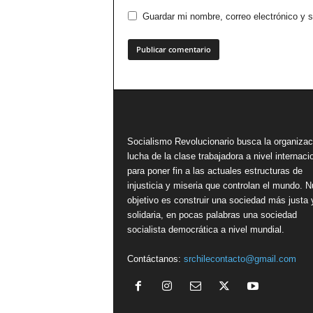
Guardar mi nombre, correo electrónico y 
Socialismo Revolucionario busca la organizac
lucha de la clase trabajadora a nivel internacio
para poner fin a las actuales estructuras de
injusticia y miseria que controlan el mundo. N
objetivo es construir una sociedad más justa 
solidaria, en pocas palabras una sociedad
socialista democrática a nivel mundial.
Contáctanos:
srchilecontacto@gmail.com