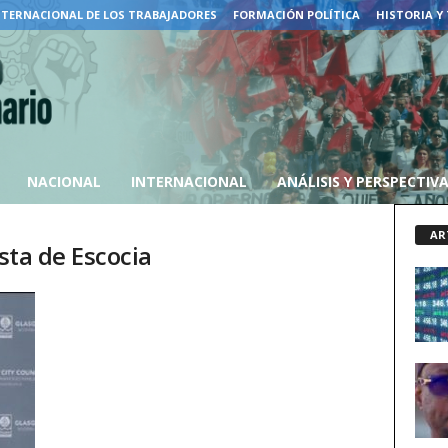
NTERNACIONAL DE LOS TRABAJADORES
FORMACIÓN POLÍTICA
HISTORIA Y
NACIONAL
INTERNACIONAL
ANÁLISIS Y PERSPECTIV
AR
ista de Escocia