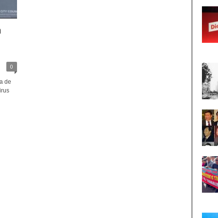
n
0
ta de
irus