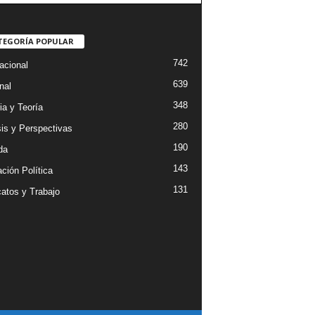
TEGORÍA POPULAR
742
acional
639
nal
348
ia y Teoría
280
sis y Perspectivas
190
da
143
ción Política
131
catos y Trabajo