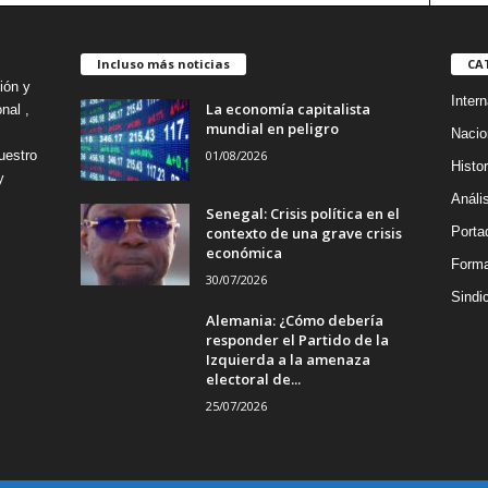
Incluso más noticias
CA
ión y
Intern
La economía capitalista
nal ,
mundial en peligro
Nacio
01/08/2026
uestro
Histor
y
Análi
Senegal: Crisis política en el
contexto de una grave crisis
Porta
económica
Forma
30/07/2026
Sindi
Alemania: ¿Cómo debería
responder el Partido de la
Izquierda a la amenaza
electoral de...
25/07/2026