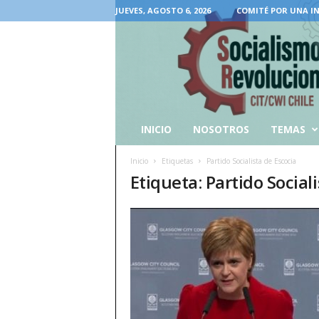
JUEVES, AGOSTO 6, 2026
COMITÉ POR UNA I
INICIO
NOSOTROS
TEMAS
Inicio
Etiquetas
Partido Socialista de Escocia
Etiqueta: Partido Social