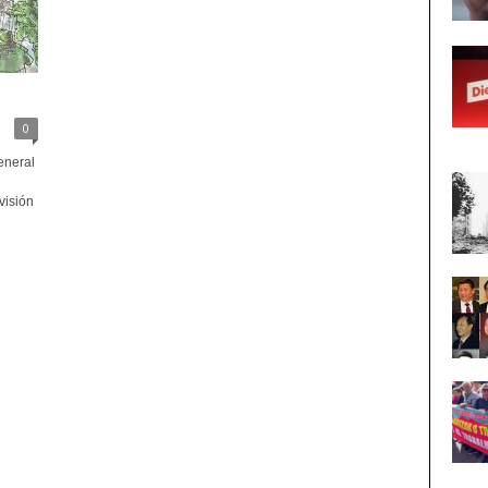
0
neral
visión