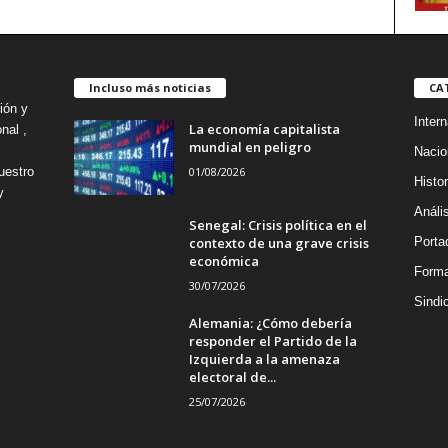
Incluso más noticias
CA
ión y
Intern
La economía capitalista
nal ,
mundial en peligro
Nacio
01/08/2026
uestro
Histor
y
Análi
Senegal: Crisis política en el
contexto de una grave crisis
Porta
económica
Forma
30/07/2026
Sindi
Alemania: ¿Cómo debería
responder el Partido de la
Izquierda a la amenaza
electoral de...
25/07/2026