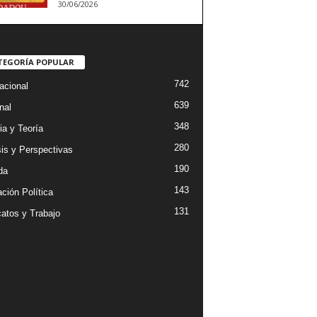
30/06/2026
TEGORÍA POPULAR
742
acional
639
nal
348
ia y Teoría
280
sis y Perspectivas
190
da
143
ción Política
131
catos y Trabajo