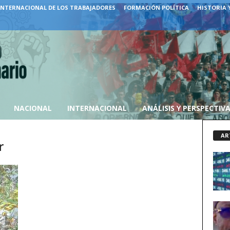
INTERNACIONAL DE LOS TRABAJADORES
FORMACIÓN POLÍTICA
HISTORIA 
NACIONAL
INTERNACIONAL
ANÁLISIS Y PERSPECTIV
AR
r