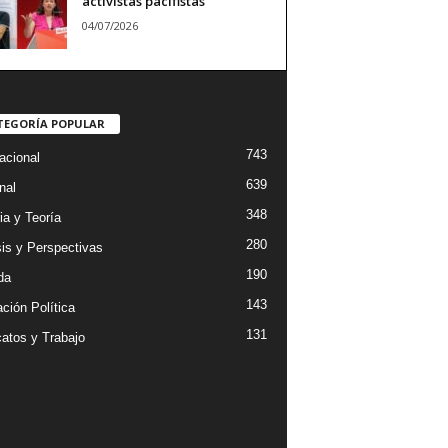
activistas pacifistas
04/07/2026
TEGORÍA POPULAR
743
acional
639
nal
348
ia y Teoría
280
sis y Perspectivas
190
da
143
ción Política
131
catos y Trabajo