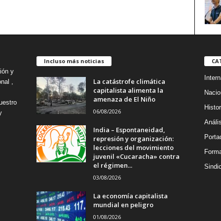
Incluso más noticias
CA
ión y
Intern
La catástrofe climática
nal ,
capitalista alimenta la
Nacio
amenaza de El Niño
uestro
Histor
06/08/2026
y
Análi
India – Espontaneidad,
Porta
represión y organización:
lecciones del movimiento
Forma
juvenil «Cucaracha» contra
el régimen...
Sindi
03/08/2026
La economía capitalista
mundial en peligro
01/08/2026