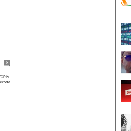
0
TORIA
recorre