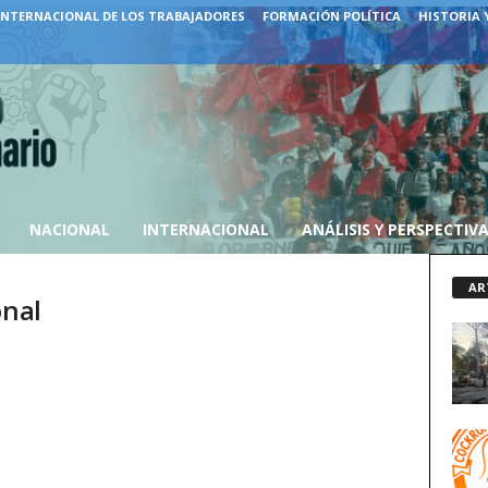
INTERNACIONAL DE LOS TRABAJADORES
FORMACIÓN POLÍTICA
HISTORIA 
NACIONAL
INTERNACIONAL
ANÁLISIS Y PERSPECTIV
AR
onal