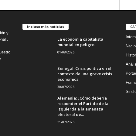
Incluso más noticias
CA
ión y
Intern
La economía capitalista
nal ,
mundial en peligro
Nacio
01/08/2026
uestro
Histor
y
Análi
Senegal: Crisis política en el
contexto de una grave crisis
Porta
económica
Forma
30/07/2026
Sindi
Alemania: ¿Cómo debería
responder el Partido de la
Izquierda a la amenaza
electoral de...
25/07/2026