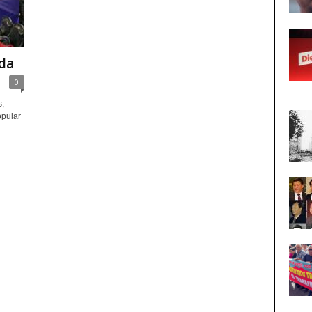
da
0
s,
opular