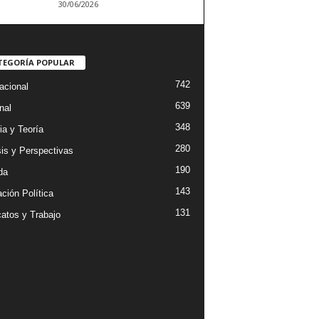
30/06/2026
TEGORÍA POPULAR
742
acional
639
nal
348
ia y Teoría
280
sis y Perspectivas
190
da
143
ción Política
131
catos y Trabajo