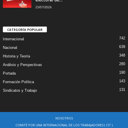
25/07/2026
CATEGORÍA POPULAR
742
Internacional
639
Nacional
348
Historia y Teoría
280
Análisis y Perspectivas
190
Portada
143
Formación Política
131
Sindicatos y Trabajo
NOSOTROS
COMITÉ POR UNA INTERNACIONAL DE LOS TRABAJADORES ( CIT )