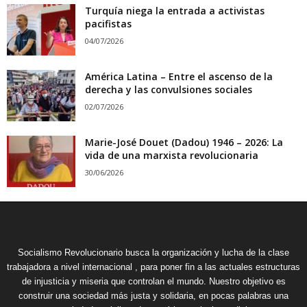
Turquía niega la entrada a activistas
pacifistas
04/07/2026
América Latina – Entre el ascenso de la
derecha y las convulsiones sociales
02/07/2026
Marie-José Douet (Dadou) 1946 – 2026: La
vida de una marxista revolucionaria
30/06/2026
Socialismo Revolucionario busca la organización y lucha de la clase
trabajadora a nivel internacional , para poner fin a las actuales estructuras
de injusticia y miseria que controlan el mundo. Nuestro objetivo es
construir una sociedad más justa y solidaria, en pocas palabras una