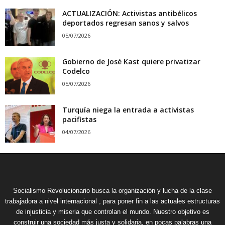
ACTUALIZACIÓN: Activistas antibélicos
deportados regresan sanos y salvos
05/07/2026
Gobierno de José Kast quiere privatizar
Codelco
05/07/2026
Turquía niega la entrada a activistas
pacifistas
04/07/2026
Socialismo Revolucionario busca la organización y lucha de la clase
trabajadora a nivel internacional , para poner fin a las actuales estructuras
de injusticia y miseria que controlan el mundo. Nuestro objetivo es
construir una sociedad más justa y solidaria, en pocas palabras una