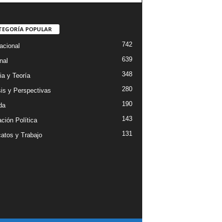
TEGORÍA POPULAR
742
acional
639
nal
348
ia y Teoría
280
sis y Perspectivas
190
da
143
ción Política
131
catos y Trabajo