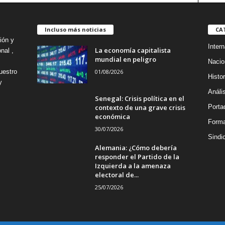
Incluso más noticias
CA
ión y
Intern
La economía capitalista
nal ,
mundial en peligro
Nacio
01/08/2026
uestro
Histor
y
Análi
Senegal: Crisis política en el
contexto de una grave crisis
Porta
económica
Forma
30/07/2026
Sindi
Alemania: ¿Cómo debería
responder el Partido de la
Izquierda a la amenaza
electoral de...
25/07/2026