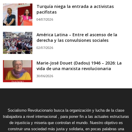
Turquía niega la entrada a activistas
pacifistas
04/07/2026
América Latina – Entre el ascenso de la
derecha y las convulsiones sociales
02/07/2026
Marie-José Douet (Dadou) 1946 – 2026: La
vida de una marxista revolucionaria
30/06/2026
Socialismo Revolucionario busca la organización y lucha de la clase
trabajadora a nivel internacional , para poner fin a las actuales estructuras
de injusticia y miseria que controlan el mundo. Nuestro objetivo es
construir una sociedad más justa y solidaria, en pocas palabras una