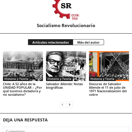
Socialismo Revolucionario
Artículos relacionados
Más del autor
Historia y Teoría
Historia y Teoría
Historia y Teoría
Chile: A 52 años de la
Salvador Allende: Notas
Discurso de Salvador
UNIDAD POPULAR – ¿Por
biográficas
Allende el 11 de julio de
qué tuvimos dictadura y
1971 Nacionalización del
no socialismo?
cobre
DEJA UNA RESPUESTA