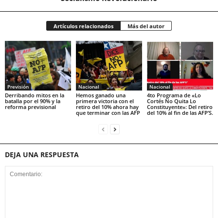
Artículos relacionados
Más del autor
Previsión
Nacional
Nacional
Derribando mitos en la
Hemos ganado una
4to Programa de «Lo
batalla por el 90% y la
primera victoria con el
Cortés No Quita Lo
reforma previsional
retiro del 10% ahora hay
Constituyente»: Del retiro
que terminar con las AFP
del 10% al fin de las AFP’S.
DEJA UNA RESPUESTA