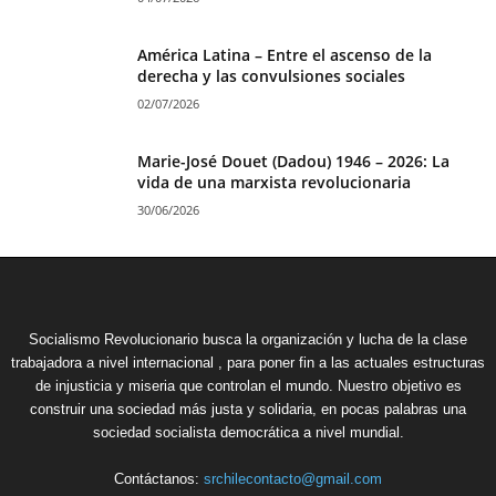
América Latina – Entre el ascenso de la
derecha y las convulsiones sociales
02/07/2026
Marie-José Douet (Dadou) 1946 – 2026: La
vida de una marxista revolucionaria
30/06/2026
Socialismo Revolucionario busca la organización y lucha de la clase
trabajadora a nivel internacional , para poner fin a las actuales estructuras
de injusticia y miseria que controlan el mundo. Nuestro objetivo es
construir una sociedad más justa y solidaria, en pocas palabras una
sociedad socialista democrática a nivel mundial.
Contáctanos:
srchilecontacto@gmail.com