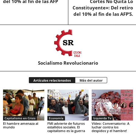
del 10% al fin de las AFP
Cortés No Quita Lo
Constituyente»: Del retiro
del 10% al fin de las AFP’S.
Socialismo Revolucionario
Artículos relacionados
Más del autor
Capitalismo en Crisis
Economía
Izquierda Tv
El hambre amenaza al
FMI advierte de futuros
Vídeo: Conversatorio: A
mundo
estallidos sociales. El
luchar contra los
capitalismo es la guerra
despidos y el hambre!