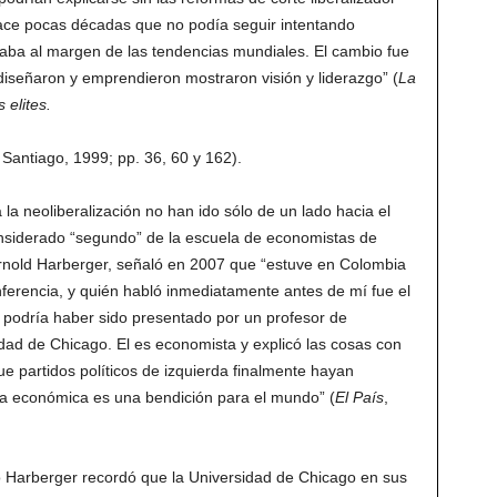
hace pocas décadas que no podía seguir intentando
ba al margen de las tendencias mundiales. El cambio fue
 diseñaron y emprendieron mostraron visión y liderazgo” (
La
 elites.
o, Santiago, 1999; pp. 36, 60 y 162).
 la neoliberalización no han ido sólo de un lado hacia el
considerado “segundo” de la escuela de economistas de
nold Harberger, señaló en 2007 que “estuve en Colombia
ferencia, y quién habló inmediatamente antes de mí fue el
 podría haber sido presentado por un profesor de
dad de Chicago. El es economista y explicó las cosas con
e partidos políticos de izquierda finalmente hayan
ia económica es una bendición para el mundo” (
El País
,
mo Harberger recordó que la Universidad de Chicago en sus