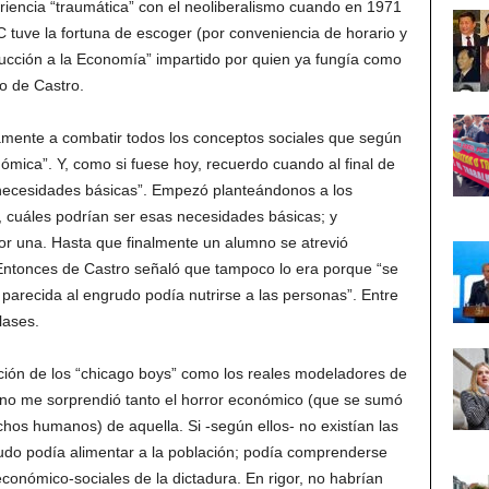
iencia “traumática” con el neoliberalismo cuando en 1971
 tuve la fortuna de escoger (por conveniencia de horario y
oducción a la Economía” impartido por quien ya fungía como
io de Castro.
amente a combatir todos los conceptos sociales que según
nómica”. Y, como si fuese hoy, recuerdo cuando al final de
“necesidades básicas”. Empezó planteándonos a los
 cuáles podrían ser esas necesidades básicas; y
por una. Hasta que finalmente un alumno se atrevió
 Entonces de Castro señaló que tampoco lo era porque “se
arecida al engrudo podía nutrirse a las personas”. Entre
lases.
zación de los “chicago boys” como los reales modeladores de
, no me sorprendió tanto el horror económico (que se sumó
echos humanos) de aquella. Si -según ellos- no existían las
udo podía alimentar a la población; podía comprenderse
económico-sociales de la dictadura. En rigor, no habrían