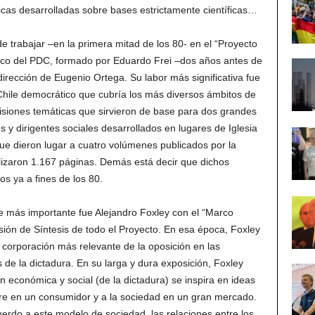
icas desarrolladas sobre bases estrictamente científicas…
de trabajar –en la primera mitad de los 80- en el “Proyecto
cnico del PDC, formado por Eduardo Frei –dos años antes de
dirección de Eugenio Ortega. Su labor más significativa fue
 Chile democrático que cubría los más diversos ámbitos de
isiones temáticas que sirvieron de base para dos grandes
 y dirigentes sociales desarrollados en lugares de Iglesia
ue dieron lugar a cuatro volúmenes publicados por la
alizaron 1.167 páginas. Demás está decir que dichos
 ya a fines de los 80.
 más importante fue Alejandro Foxley con el “Marco
sión de Síntesis de todo el Proyecto. En esa época, Foxley
 corporación más relevante de la oposición en las
s de la dictadura. En su larga y dura exposición, Foxley
n económica y social (de la dictadura) se inspira en ideas
re en un consumidor y a la sociedad en un gran mercado.
uerdo a este modelo de sociedad, las relaciones entre los