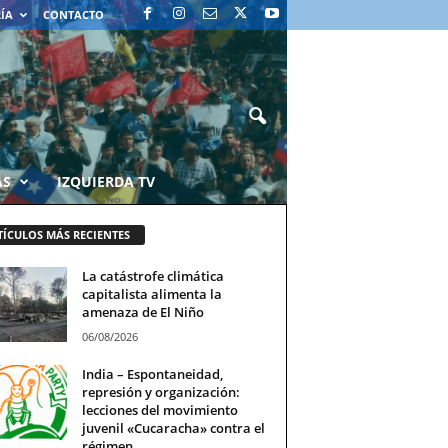
RÍA
CONTACTO
AS
IZQUIERDA TV
TÍCULOS MÁS RECIENTES
La catástrofe climática
capitalista alimenta la
amenaza de El Niño
06/08/2026
India – Espontaneidad,
represión y organización:
lecciones del movimiento
juvenil «Cucaracha» contra el
régimen...