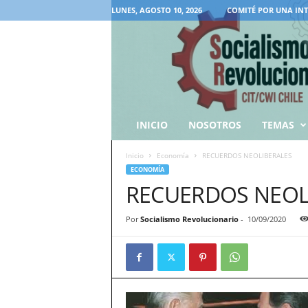
LUNES, AGOSTO 10, 2026
COMITÉ POR UNA IN
INICIO
NOSOTROS
TEMAS
Inicio
Economía
RECUERDOS NEOLIBERALES
ECONOMÍA
RECUERDOS NEOL
Por
Socialismo Revolucionario
-
10/09/2020