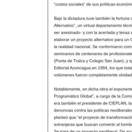
“costos sociales” de sus políticas económ
Bajo la dictadura tuve también la fortuna 
Alternativo”, un virtual departamento té
ser asesinado- y con la acertada y tenaz 
elaborar un proyecto alternativo para un
la realidad nacional. Se conformaron com
seminarios de centenares de profesionales
(Punta de Tralca y Colegio San Juan), y q
Editorial Aconcagua en 1984, los que tot
volúmenes fueron completamente olvidados
Notablemente, en dicha obra el exponente
Programático Global”, a cargo de la Comi
era también el presidente de CIEPLAN, la
denuncias contra las políticas neoliberale
planteó que “el proyecto de transformació
extranjeras que buscan convertir al homb
Se trata de un proyecto neoliberal. De ac