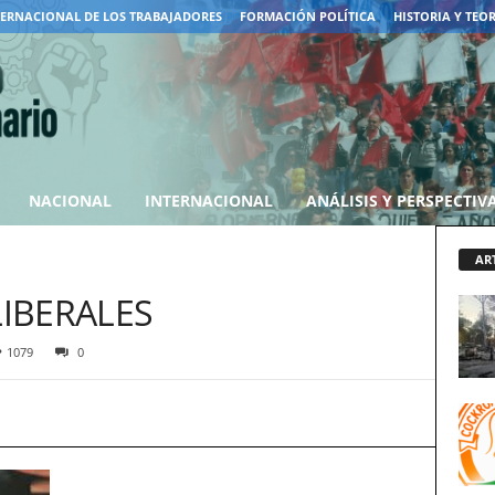
TERNACIONAL DE LOS TRABAJADORES
FORMACIÓN POLÍTICA
HISTORIA Y TEO
NACIONAL
INTERNACIONAL
ANÁLISIS Y PERSPECTIV
AR
IBERALES
1079
0