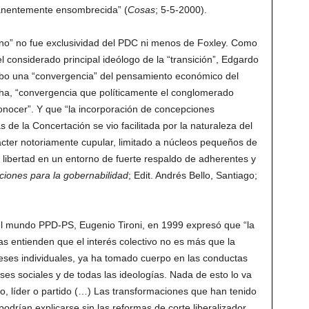
manentemente ensombrecida” (
Cosas
; 5-5-2000).
cano” no fue exclusividad del PDC ni menos de Foxley. Como
considerado principal ideólogo de la “transición”, Edgardo
hubo una “convergencia” del pensamiento económico del
cha, “convergencia que políticamente el conglomerado
onocer”. Y que “la incorporación de concepciones
de la Concertación se vio facilitada por la naturaleza del
ácter notoriamente cupular, limitado a núcleos pequeños de
 libertad en un entorno de fuerte respaldo de adherentes y
ciones para la gobernabilidad
; Edit. Andrés Bello, Santiago;
el mundo PPD-PS, Eugenio Tironi, en 1999 expresó que “la
s entienden que el interés colectivo no es más que la
reses individuales, ya ha tomado cuerpo en las conductas
ases sociales y de todas las ideologías. Nada de esto lo va
no, líder o partido (…) Las transformaciones que han tenido
podrían explicarse sin las reformas de corte liberalizador