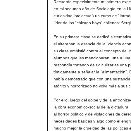
Recuerdo especialmente mi primera exper
en mi segundo año de Sociología en la UC
curiosidad intelectual) un curso de “Intr
líder de los “chicago boys” chilenos: Serg
En su primera clase se dedicó sistemátic
él alteraban la esencia de la “ciencia eco
su clase embistió contra el concepto de 
alumnos que les mencionaran, una a una,
respondía tratando de ridiculizarlas una 
tímidamente a señalar la “alimentación”.
había demostrado que con una sustancia p
atónito y horrorizado no volví más a sus c
Por ello, luego del golpe y de la entroni
la obra económico-social de la dictadura
al horror político y de violaciones de der
necesidades básicas y algo como el engr
mucho mejor la crueldad de las políticas 