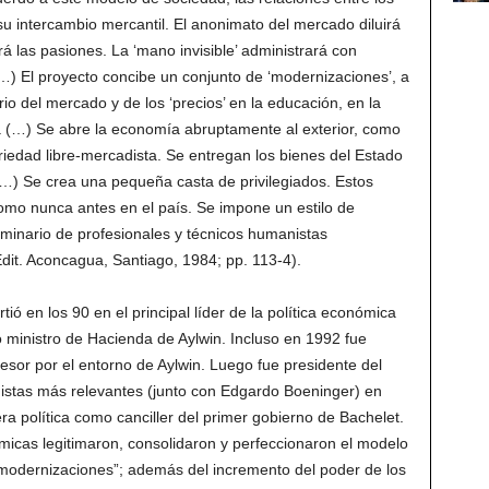
su intercambio mercantil. El anonimato del mercado diluirá
rá las pasiones. La ‘mano invisible’ administrará con
) El proyecto concibe un conjunto de ‘modernizaciones’, a
io del mercado y de los ‘precios’ en la educación, en la
cia (…) Se abre la economía abruptamente al exterior, como
riedad libre-mercadista. Se entregan los bienes del Estado
(…) Se crea una pequeña casta de privilegiados. Estos
mo nunca antes en el país. Se impone un estilo de
eminario de profesionales y técnicos humanistas
Edit. Aconcagua, Santiago, 1984; pp. 113-4).
ió en los 90 en el principal líder de la política económica
 ministro de Hacienda de Aylwin. Incluso en 1992 fue
or por el entorno de Aylwin. Luego fue presidente del
istas más relevantes (junto con Edgardo Boeninger) en
ra política como canciller del primer gobierno de Bachelet.
micas legitimaron, consolidaron y perfeccionaron el modelo
 “modernizaciones”; además del incremento del poder de los