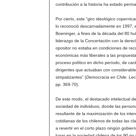
contribución a la historia ha estado per
Por cierto, este “giro ideológico coperni
lo reconoció descarnadamente en 1997, el 
Boeninger, a fines de la década del 80 
liderazgo de la Concertación con la dere
opositor no estaba en condiciones de rec
económicas más liberales a las propuestas 
proceso político en dicho período, de car
dirigentes que actuaban con considerable
simpatizantes” (
Democracia en Chile. Lec
pp. 369-70).
De este modo, el destacado intelectual d
sociedad de individuos, donde las persona
resultante de la maximización de los inte
cotidianas de los chilenos de todas las cl
a revertir en el corto plazo ningún gobier
lugar en la sociedad chilena de los 90 no 