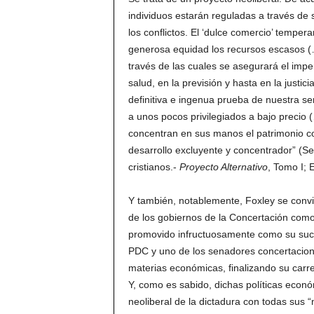
individuos estarán reguladas a través de 
los conflictos. El ‘dulce comercio’ tempera
generosa equidad los recursos escasos (…
través de las cuales se asegurará el imper
salud, en la previsión y hasta en la justi
definitiva e ingenua prueba de nuestra se
a unos pocos privilegiados a bajo precio 
concentran en sus manos el patrimonio co
desarrollo excluyente y concentrador” (S
cristianos.-
Proyecto Alternativo
, Tomo I; 
Y también, notablemente, Foxley se convirt
de los gobiernos de la Concertación como
promovido infructuosamente como su suces
PDC y uno de los senadores concertacion
materias económicas, finalizando su carre
Y, como es sabido, dichas políticas econó
neoliberal de la dictadura con todas sus