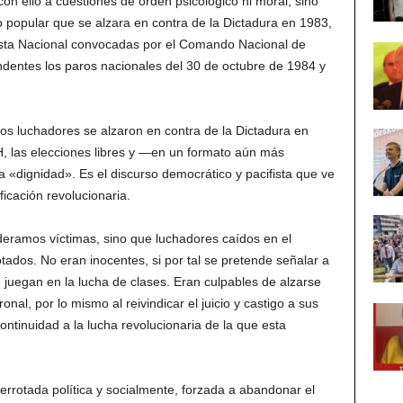
n ello a cuestiones de orden psicológico ni moral, sino
o popular que se alzara en contra de la Dictadura en 1983,
testa Nacional convocadas por el Comando Nacional de
ndentes los paros nacionales del 30 de octubre de 1984 y
s luchadores se alzaron en contra de la Dictadura en
H, las elecciones libres y —en un formato aún más
 «dignidad». Es el discurso democrático y pacifista que ve
ficación revolucionaria.
deramos víctimas, sino que luchadores caídos en el
ados. No eran inocentes, si por tal se pretende señalar a
 juegan en la lucha de clases. Eran culpables de alzarse
nal, por lo mismo al reivindicar el juicio y castigo a sus
ntinuidad a la lucha revolucionaria de la que esta
derrotada política y socialmente, forzada a abandonar el