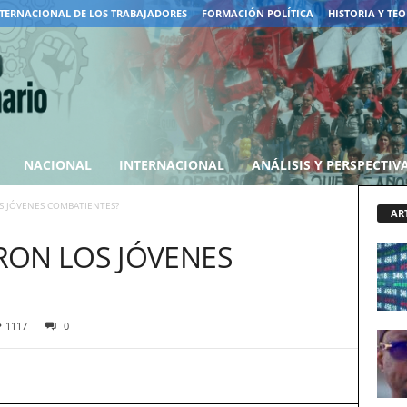
TERNACIONAL DE LOS TRABAJADORES
FORMACIÓN POLÍTICA
HISTORIA Y TEO
NACIONAL
INTERNACIONAL
ANÁLISIS Y PERSPECTIV
S JÓVENES COMBATIENTES?
AR
RON LOS JÓVENES
1117
0