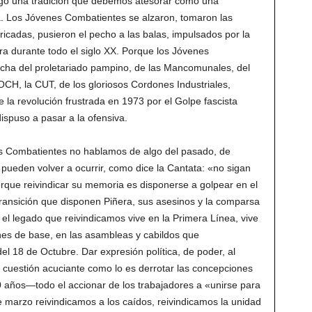
egó una tradición que debemos atesorar como una
a. Los Jóvenes Combatientes se alzaron, tomaron las
icadas, pusieron el pecho a las balas, impulsados por la
era durante todo el siglo XX. Porque los Jóvenes
cha del proletariado pampino, de las Mancomunales, del
FOCH, la CUT, de los gloriosos Cordones Industriales,
la revolución frustrada en 1973 por el Golpe fascista
ispuso a pasar a la ofensiva.
s Combatientes no hablamos de algo del pasado, de
ueden volver a ocurrir, como dice la Cantata: «no sigan
rque reivindicar su memoria es disponerse a golpear en el
transición que disponen Piñera, sus asesinos y la comparsa
 el legado que reivindicamos vive en la Primera Línea, vive
ones de base, en las asambleas y cabildos que
el 18 de Octubre. Dar expresión política, de poder, al
cuestión acuciante como lo es derrotar las concepciones
años—todo el accionar de los trabajadores a «unirse para
 marzo reivindicamos a los caídos, reivindicamos la unidad