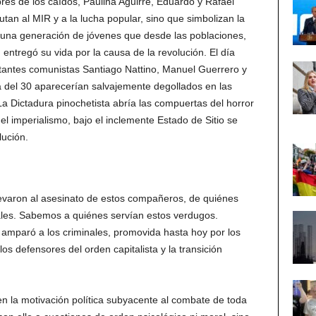
bres de los caídos, Paulina Aguirre, Eduardo y Rafael
tan al MIR y a la lucha popular, sino que simbolizan la
a una generación de jóvenes que desde las poblaciones,
 entregó su vida por la causa de la revolución. El día
itantes comunistas Santiago Nattino, Manuel Guerrero y
 del 30 aparecerían salvajemente degollados en las
a Dictadura pinochetista abría las compuertas del horror
el imperialismo, bajo el inclemente Estado de Sitio se
lución.
varon al asesinato de estos compañeros, de quiénes
uales. Sabemos a quiénes servían estos verdugos.
mparó a los criminales, promovida hasta hoy por los
os defensores del orden capitalista y la transición
 la motivación política subyacente al combate de toda