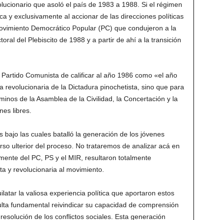
olucionario que asoló el país de 1983 a 1988. Si el régimen
ica y exclusivamente al accionar de las direcciones políticas
Movimiento Democrático Popular (PC) que condujeron a la
oral del Plebiscito de 1988 y a partir de ahí a la transición
l Partido Comunista de calificar al año 1986 como «el año
da revolucionaria de la Dictadura pinochetista, sino que para
minos de la Asamblea de la Civilidad, la Concertación y la
nes libres.
 bajo las cuales batalló la generación de los jóvenes
so ulterior del proceso. No trataremos de analizar acá en
mente del PC, PS y el MIR, resultaron totalmente
a y revolucionaria al movimiento.
atar la valiosa experiencia política que aportaron estos
ulta fundamental reivindicar su capacidad de comprensión
 resolución de los conflictos sociales. Esta generación