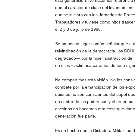
esta generación. No hacemos referencia co
que al carácter de clase del levantamient
que se iniciara con las Jornadas de Pro
Trabajadores y tuviese como hitos trasce
el 2 y 3 de julio de 1986.
Se ha hecho lugar común señalar que esto
reivindicación de la democracia, los DDH
degradado— por la hiper abstracción de la
en ellos «víctimas» carentes de toda signi
No compartimos esta visión. No los consi
combate por la emancipación de los explot
quienes no son conscientes del papel que
en contra de los poderosos y el orden patro
asesinos no hacemos otra cosa que dar co
generación fue parte.
Es un hecho que la Dictadura Militar fue 