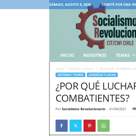
SÁBADO, AGOSTO 8, 2026
COMITÉ POR UNA IN
INICIO
NOSOTROS
TEMAS
Inicio
Historia y Teoría
¿POR QUÉ LUCHARON LO
HISTORIA Y TEORÍA
JUVENTUD Y LUCHA
¿POR QUÉ LUCHA
COMBATIENTES?
Por
Socialismo Revolucionario
-
01/04/2021