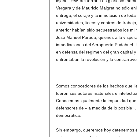
lejano 1985 del terror. Los gloriosos nom
Vergara y de Mauricio Maigret no sólo enlu
entrega, el coraje y la inmolación de tod
universidades, liceos y centros de trabajo,
anterior habían sido secuestrados los mil
José Manuel Parada, quienes a la víspera
inmediaciones del Aeropuerto Pudahuel. L
en defensa del régimen del gran capital y 
enfrentaban la revolución y la contrarrevo
Somos conocedores de los hechos que lle
fueron sus autores materiales e intelect
Conocemos igualmente la impunidad que a
defensores de «la medida de lo posible», l
democrática.
Sin embargo, queremos hoy detenernos en