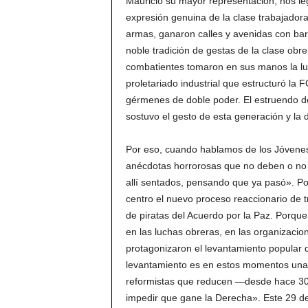
Mauricio su mayor representación, nos l
expresión genuina de la clase trabajador
armas, ganaron calles y avenidas con barr
noble tradición de gestas de la clase obr
combatientes tomaron en sus manos la lu
proletariado industrial que estructuró la 
gérmenes de doble poder. El estruendo de 
sostuvo el gesto de esta generación y la d
Por eso, cuando hablamos de los Jóvene
anécdotas horrorosas que no deben o no p
allí sentados, pensando que ya pasó». Po
centro el nuevo proceso reaccionario de 
de piratas del Acuerdo por la Paz. Porque
en las luchas obreras, en las organizaci
protagonizaron el levantamiento popular d
levantamiento es en estos momentos una 
reformistas que reducen —desde hace 30 
impedir que gane la Derecha». Este 29 de