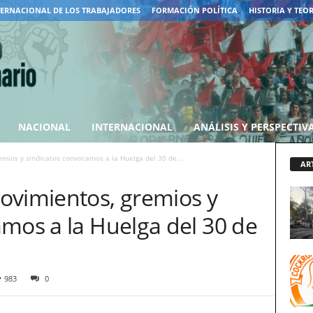
TERNACIONAL DE LOS TRABAJADORES
FORMACIÓN POLÍTICA
HISTORIA Y TEO
NACIONAL
INTERNACIONAL
ANÁLISIS Y PERSPECTIV
mios y sindicatos convocamos a la Huelga del 30 de...
AR
ovimientos, gremios y
mos a la Huelga del 30 de
983
0