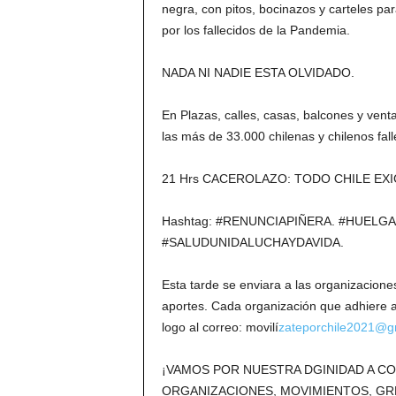
negra, con pitos, bocinazos y carteles pa
por los fallecidos de la Pandemia.
NADA NI NADIE ESTA OLVIDADO.
En Plazas, calles, casas, balcones y ve
las más de 33.000 chilenas y chilenos fall
21 Hrs CACEROLAZO: TODO CHILE EX
Hashtag: #RENUNCIAPIÑERA. #HUEL
#SALUDUNIDALUCHAYDAVIDA. #
Esta tarde se enviara a las organizacione
aportes. Cada organización que adhiere a 
logo al correo: movilí
zateporchile2021@g
¡VAMOS POR NUESTRA DGINIDAD A 
ORGANIZACIONES, MOVIMIENTOS, GRE