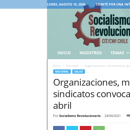
LUNES, AGOSTO 10, 2026
COMITÉ POR UNA IN
INICIO
NOSOTROS
TEMAS
Inicio
Nacional
Organizaciones, movimientos, gre
NACIONAL
SALUD
Organizaciones, m
sindicatos convoca
abril
Por
Socialismo Revolucionario
-
24/04/2021