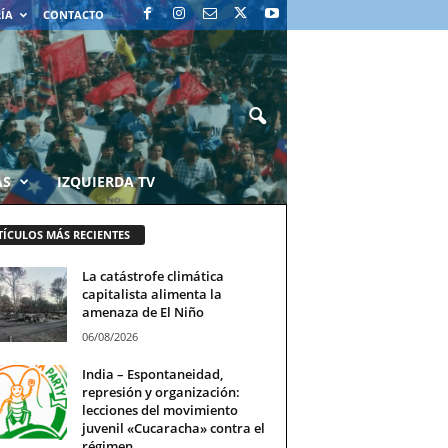
RÍA
CONTACTO
AS
IZQUIERDA TV
TÍCULOS MÁS RECIENTES
La catástrofe climática
capitalista alimenta la
amenaza de El Niño
06/08/2026
India – Espontaneidad,
represión y organización:
lecciones del movimiento
juvenil «Cucaracha» contra el
régimen...