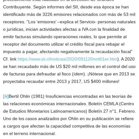
Contribuyente. Según informes del SII, desde esa época se han
identificado más de 3226 emisores relacionados con más de 53 mil
receptores. “Los ‘emisores’ –explica el Servicio- personas naturales
o jurídicas, inician actividades afectas a IVA con la finalidad de
emitir facturas simulando operaciones reales, lo que permite al
receptor del documento utilizar el crédito fiscal para rebajar el
impuesto a pagar, afectando negativamente la recaudación fiscal”
Cf. link
https://www.sii.cl/noticias/2020/091120noti01er.htm
). A 2020
se han recaudado más de US $20 mil millones en el control del uso
de facturas para defraudar al fisco (
ídem
). ¡Nótese que en 2013 se
proyectaba recaudar entre 2013 y 2017, US $400 millones!
[ii]
Bertil Ohlin (1981) Insuficiencias encontradas en las teorías de
las relaciones económicas internacionales. Boletín CEMLA (Centro
de Estudios Monetarios Latinoamericanos) Boletín 27 n°1. Febrero.
Uno de los casos analizados por Ohlin en su publicación se refiere
a cargos que afectan la capacidad competitiva de las economías
en el terreno internacional.