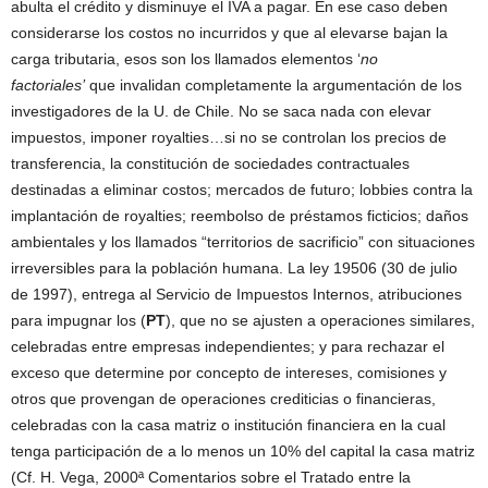
abulta el crédito y disminuye el IVA a pagar. En ese caso deben
considerarse los costos no incurridos y que al elevarse bajan la
carga tributaria, esos son los llamados elementos ‘
no
factoriales’
que invalidan completamente la argumentación de los
investigadores de la U. de Chile. No se saca nada con elevar
impuestos, imponer royalties…si no se controlan los precios de
transferencia, la constitución de sociedades contractuales
destinadas a eliminar costos; mercados de futuro; lobbies contra la
implantación de royalties; reembolso de préstamos ficticios; daños
ambientales y los llamados “territorios de sacrificio” con situaciones
irreversibles para la población humana. La ley 19506 (30 de julio
de 1997), entrega al Servicio de Impuestos Internos, atribuciones
para impugnar los (
PT
), que no se ajusten a operaciones similares,
celebradas entre empresas independientes; y para rechazar el
exceso que determine por concepto de intereses, comisiones y
otros que provengan de operaciones crediticias o financieras,
celebradas con la casa matriz o institución financiera en la cual
tenga participación de a lo menos un 10% del capital la casa matriz
(Cf. H. Vega, 2000ª Comentarios sobre el Tratado entre la