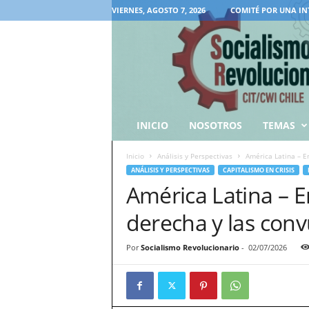
VIERNES, AGOSTO 7, 2026
COMITÉ POR UNA IN
INICIO
NOSOTROS
TEMAS
Inicio
Análisis y Perspectivas
América Latina – En
ANÁLISIS Y PERSPECTIVAS
CAPITALISMO EN CRISIS
América Latina – E
derecha y las conv
Por
Socialismo Revolucionario
-
02/07/2026