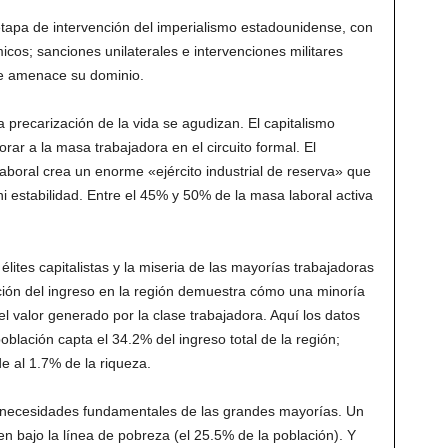
etapa de intervención del imperialismo estadounidense, con
os; sanciones unilaterales e intervenciones militares
ue amenace su dominio.
la precarización de la vida se agudizan. El capitalismo
ar a la masa trabajadora en el circuito formal. El
laboral crea un enorme «ejército industrial de reserva» que
i estabilidad. Entre el 45% y 50% de la masa laboral activa
élites capitalistas y la miseria de las mayorías trabajadoras
ución del ingreso en la región demuestra cómo una minoría
l valor generado por la clase trabajadora. Aquí los datos
blación capta el 34.2% del ingreso total de la región;
 al 1.7% de la riqueza.
s necesidades fundamentales de las grandes mayorías. Un
en bajo la línea de pobreza (el 25.5% de la población). Y