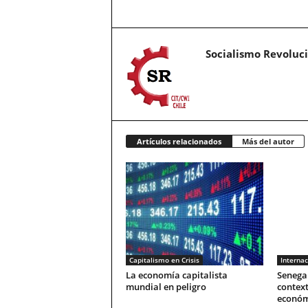
Socialismo Revoluc
Artículos relacionados
Más del autor
Capitalismo en Crisis
Internac
La economía capitalista
Senegal
mundial en peligro
context
económ