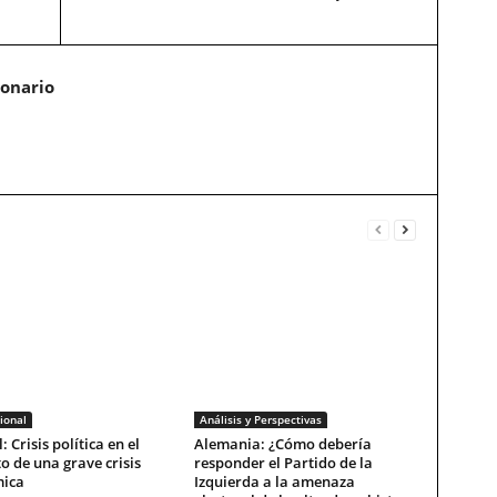
ionario
ional
Análisis y Perspectivas
: Crisis política en el
Alemania: ¿Cómo debería
o de una grave crisis
responder el Partido de la
ica
Izquierda a la amenaza