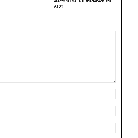
electoral de la ultraderechista
AfD?