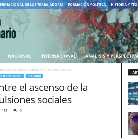
TERNACIONAL DE LOS TRABAJADORES
FORMACIÓN POLÍTICA
HISTORIA Y TEO
NACIONAL
INTERNACIONAL
ANÁLISIS Y PERSPECTIV
tre el ascenso de la derecha y las convulsiones...
AR
INTERNACIONAL
PORTADA
ntre el ascenso de la
ulsiones sociales
153
0