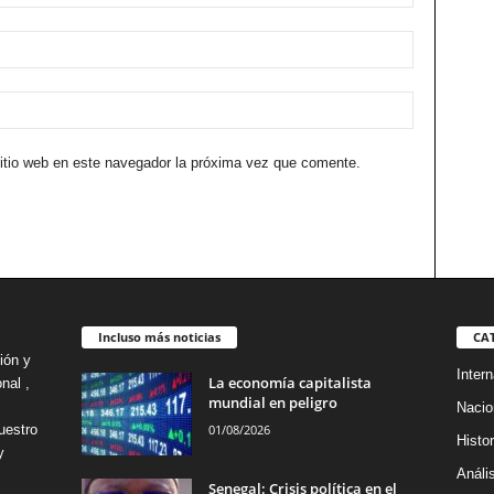
sitio web en este navegador la próxima vez que comente.
Incluso más noticias
CA
ión y
Intern
La economía capitalista
nal ,
mundial en peligro
Nacio
01/08/2026
uestro
Histor
y
Análi
Senegal: Crisis política en el