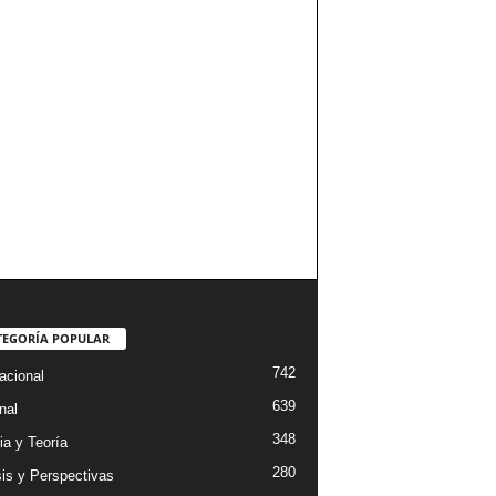
TEGORÍA POPULAR
742
acional
639
nal
348
ia y Teoría
280
sis y Perspectivas