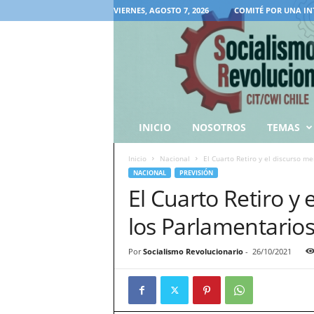
VIERNES, AGOSTO 7, 2026
COMITÉ POR UNA IN
INICIO
NOSOTROS
TEMAS
Inicio
Nacional
El Cuarto Retiro y el discurso m
NACIONAL
PREVISIÓN
El Cuarto Retiro y
los Parlamentario
Por
Socialismo Revolucionario
-
26/10/2021