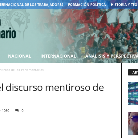
TERNACIONAL DE LOS TRABAJADORES
FORMACIÓN POLÍTICA
HISTORIA Y TEO
NACIONAL
INTERNACIONAL
ANÁLISIS Y PERSPECTIV
entiroso de los Parlamentarios
AR
 el discurso mentiroso de
s
1080
0