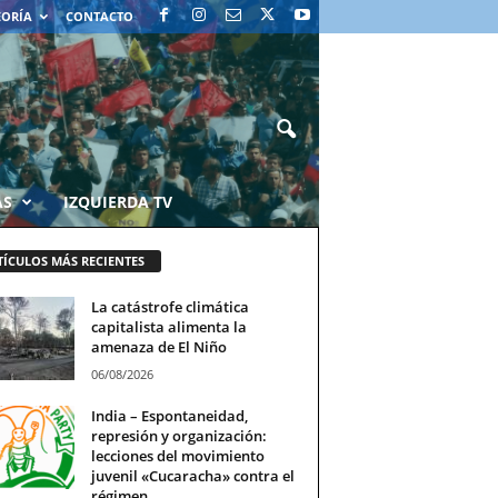
EORÍA
CONTACTO
AS
IZQUIERDA TV
TÍCULOS MÁS RECIENTES
La catástrofe climática
capitalista alimenta la
amenaza de El Niño
06/08/2026
India – Espontaneidad,
represión y organización:
lecciones del movimiento
juvenil «Cucaracha» contra el
régimen...