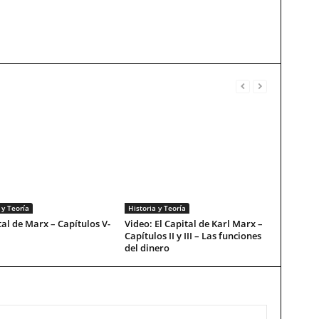
 y Teoría
Historia y Teoría
tal de Marx – Capítulos V-
Video: El Capital de Karl Marx –
Capítulos II y III – Las funciones
del dinero