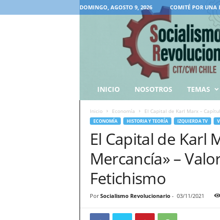
DOMINGO, AGOSTO 9, 2026
COMITÉ POR UNA 
INICIO
NOSOTROS
TEMAS
Inicio
Economía
El Capital de Karl Marx – Capítul
ECONOMÍA
HISTORIA Y TEORÍA
IZQUIERDA TV
V
El Capital de Karl 
Mercancía» – Valor
Fetichismo
Por
Socialismo Revolucionario
-
03/11/2021