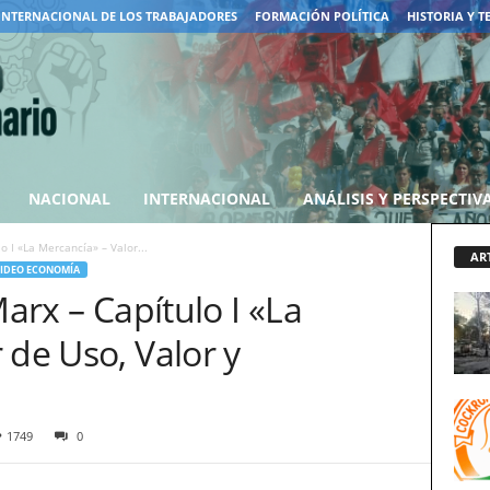
INTERNACIONAL DE LOS TRABAJADORES
FORMACIÓN POLÍTICA
HISTORIA Y T
NACIONAL
INTERNACIONAL
ANÁLISIS Y PERSPECTIV
o I «La Mercancía» – Valor...
AR
IDEO ECONOMÍA
Marx – Capítulo I «La
 de Uso, Valor y
1749
0