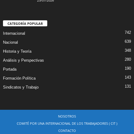
25/07/2026
CATEGORÍA POPULAR
742
Internacional
639
Nacional
348
Historia y Teoría
280
Análisis y Perspectivas
190
Portada
143
Formación Política
131
Sindicatos y Trabajo
NOSOTROS
COMITÉ POR UNA INTERNACIONAL DE LOS TRABAJADORES ( CIT )
CONTACTO