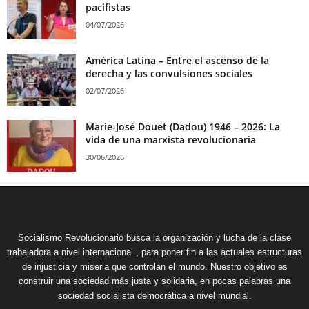
pacifistas
04/07/2026
América Latina – Entre el ascenso de la
derecha y las convulsiones sociales
02/07/2026
Marie-José Douet (Dadou) 1946 – 2026: La
vida de una marxista revolucionaria
30/06/2026
Socialismo Revolucionario busca la organización y lucha de la clase
trabajadora a nivel internacional , para poner fin a las actuales estructuras
de injusticia y miseria que controlan el mundo. Nuestro objetivo es
construir una sociedad más justa y solidaria, en pocas palabras una
sociedad socialista democrática a nivel mundial.