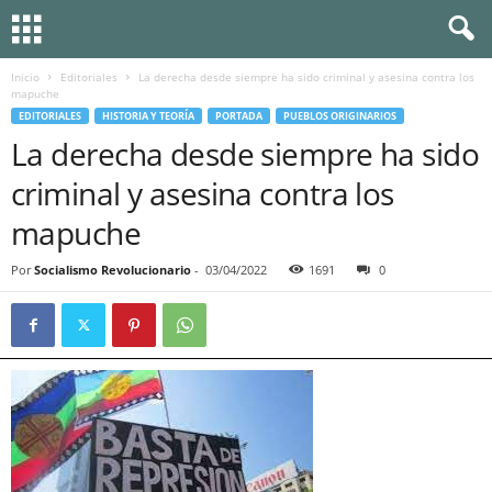
Inicio
Editoriales
La derecha desde siempre ha sido criminal y asesina contra los
mapuche
EDITORIALES
HISTORIA Y TEORÍA
PORTADA
PUEBLOS ORIGINARIOS
La derecha desde siempre ha sido
criminal y asesina contra los
mapuche
Por
Socialismo Revolucionario
-
03/04/2022
1691
0