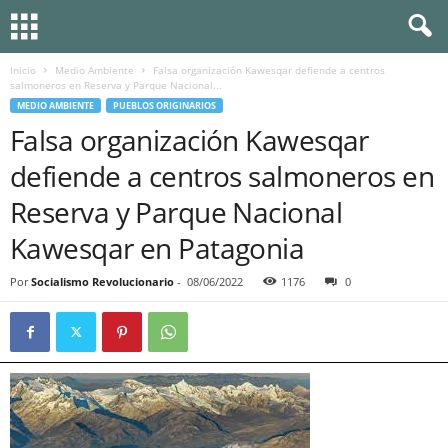
Inicio
Medio Ambiente
Falsa organización Kawesqar defiende a centros
salmoneros en Reserva y Parque Nacional...
MEDIO AMBIENTE
PUEBLOS ORIGINARIOS
Falsa organización Kawesqar
defiende a centros salmoneros en
Reserva y Parque Nacional
Kawesqar en Patagonia
Por
Socialismo Revolucionario
-
08/06/2022
1176
0