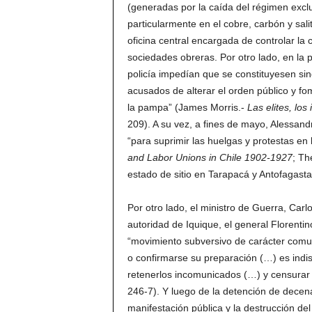
(generadas por la caída del régimen excl
particularmente en el cobre, carbón y salit
oficina central encargada de controlar la 
sociedades obreras. Por otro lado, en la 
policía impedían que se constituyesen sin
acusados de alterar el orden público y fo
la pampa” (James Morris.-
Las elites, los
209). A su vez, a fines de mayo, Alessand
“para suprimir las huelgas y protestas en
and
Labor Unions in Chile 1902-1927
; Th
estado de sitio en Tarapacá y Antofagasta
Por otro lado, el ministro de Guerra, Car
autoridad de Iquique, el general Florenti
“movimiento subversivo de carácter comun
o confirmarse su preparación (…) es indi
retenerlos incomunicados (…) y censurar la
246-7). Y luego de la detención de decen
manifestación pública y la destrucción de