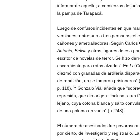
informar de aquello, a comienzos de junio
la pampa de Tarapacá.
Luego de confusos incidentes en que mani
versiones- entre uno a tres personas; el e
cañones y ametralladoras. Según Carlos 
Antonio
,
Felisa
y otros lugares de esa pa
escritor de novelas de terror. Se hizo d
escarmiento para rotos alzados’. En
La C
diezmó con granadas de artillería dispar
de rendición, no se tomaron prisioneros” 
p. 118). Y Gonzalo Vial añade que “sobr
represión, que dio origen –incluso- a un té
lejano, cuya cotona blanca y salto convul
de una paloma en vuelo” (p. 248).
El número de asesinados fue pavoroso a
por cierto, de investigarlo y registrarlo. L