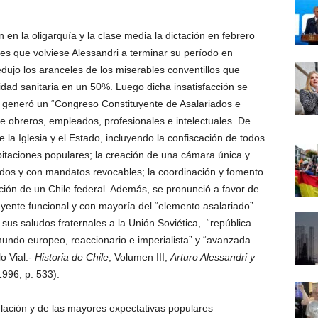
en la oligarquía y la clase media la dictación en febrero
tes que volviese Alessandri a terminar su período en
dujo los aranceles de los miserables conventillos que
idad sanitaria en un 50%. Luego dicha insatisfacción se
generó un “Congreso Constituyente de Asalariados e
de obreros, empleados, profesionales e intelectuales. De
 la Iglesia y el Estado, incluyendo la confiscación de todos
abitaciones populares; la creación de una cámara única y
zados y con mandatos revocables; la coordinación y fomento
ción de un Chile federal. Además, se pronunció a favor de
yente funcional y con mayoría del “elemento asalariado”.
us saludos fraternales a la Unión Soviética, “república
mundo europeo, reaccionario e imperialista” y “avanzada
o Vial.-
Historia de Chile
, Volumen III;
Arturo Alessandri y
996; p. 533).
flación y de las mayores expectativas populares