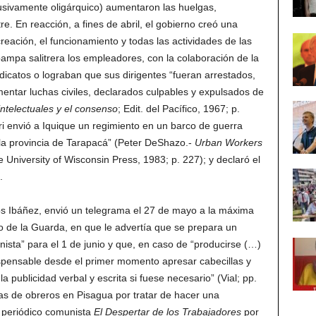
usivamente oligárquico) aumentaron las huelgas,
re. En reacción, a fines de abril, el gobierno creó una
creación, el funcionamiento y todas las actividades de las
pampa salitrera los empleadores, con la colaboración de la
dicatos o lograban que sus dirigentes “fueran arrestados,
mentar luchas civiles, declarados culpables y expulsados de
 intelectuales y el consenso
; Edit. del Pacífico, 1967; p.
ri envió a Iquique un regimiento en un barco de guerra
 la provincia de Tarapacá” (Peter DeShazo.-
Urban Workers
e University of Wisconsin Press, 1983; p. 227); y declaró el
.
los Ibáñez, envió un telegrama el 27 de mayo a la máxima
no de la Guarda, en que le advertía que se prepara un
ista” para el 1 de junio y que, en caso de “producirse (…)
spensable desde el primer momento apresar cabecillas y
 publicidad verbal y escrita si fuese necesario” (Vial; pp.
as de obreros en Pisagua por tratar de hacer una
l periódico comunista
El Despertar de los Trabajadores
por