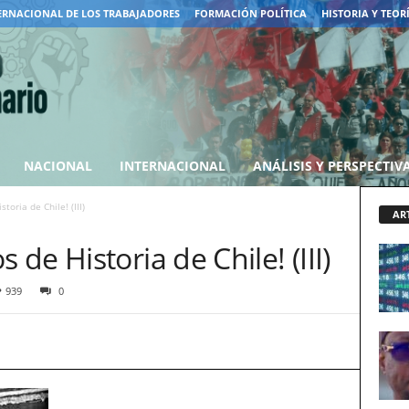
ERNACIONAL DE LOS TRABAJADORES
FORMACIÓN POLÍTICA
HISTORIA Y TEOR
NACIONAL
INTERNACIONAL
ANÁLISIS Y PERSPECTIV
oria de Chile! (III)
AR
e Historia de Chile! (III)
939
0