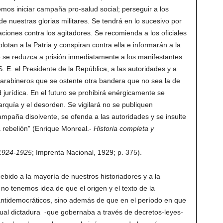
mos iniciar campaña pro-salud social; perseguir a los
 de nuestras glorias militares. Se tendrá en lo sucesivo por
ciones contra los agitadores. Se recomienda a los oficiales
otan a la Patria y conspiran contra ella e informarán a la
e reduzca a prisión inmediatamente a los manifestantes
. E. el Presidente de la República, a las autoridades y a
carabineros que se ostente otra bandera que no sea la de
 jurídica. En el futuro se prohibirá enérgicamente se
arquía y el desorden. Se vigilará no se publiquen
mpaña disolvente, se ofenda a las autoridades y se insulte
la rebelión” (Enrique Monreal.-
Historia completa y
 1924-1925
; Imprenta Nacional, 1929; p. 375).
debido a la mayoría de nuestros historiadores y a la
no tenemos idea de que el origen y el texto de la
antidemocráticos, sino además de que en el período en que
tual dictadura -que gobernaba a través de decretos-leyes-