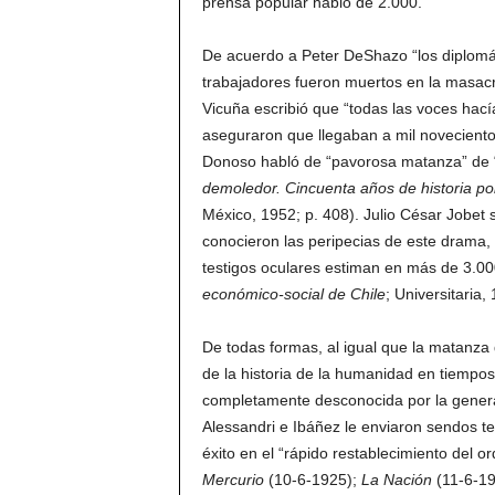
prensa popular habló de 2.000.
De acuerdo a Peter DeShazo “los diplomát
trabajadores fueron muertos en la masacre,
Vicuña escribió que “todas las voces hac
aseguraron que llegaban a mil noveciento
Donoso habló de “pavorosa matanza” de “
demoledor. Cincuenta años de historia pol
México, 1952; p. 408). Julio César Jobet 
conocieron las peripecias de este drama,
testigos oculares estiman en más de 3.00
económico-social de Chile
; Universitaria,
De todas formas, al igual que la matanza
de la historia de la humanidad en tiempos
completamente desconocida por la general
Alessandri e Ibáñez le enviaron sendos te
éxito en el “rápido restablecimiento del o
Mercurio
(10-6-1925);
La Nación
(11-6-1