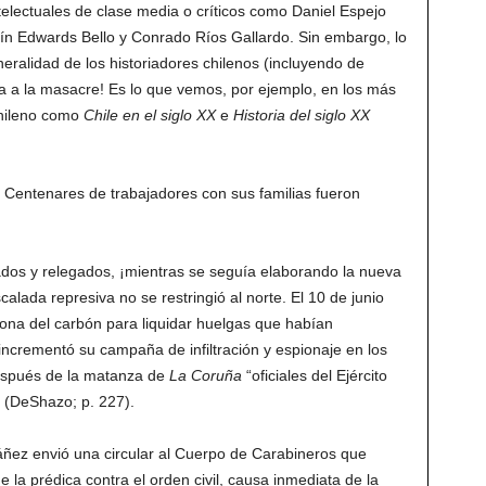
telectuales de clase media o críticos como Daniel Espejo
uín Edwards Bello y Conrado Ríos Gallardo. Sin embargo, lo
ralidad de los historiadores chilenos (incluyendo de
ia a la masacre! Es lo que vemos, por ejemplo, en los más
chileno como
Chile en el siglo XX
e
Historia del siglo XX
. Centenares de trabajadores con sus familias fueron
dos y relegados, ¡mientras se seguía elaborando la nueva
calada represiva no se restringió al norte. El 10 de junio
 zona del carbón para liquidar huelgas que habían
ncrementó su campaña de infiltración y espionaje en los
después de la matanza de
La Coruña
“oficiales del Ejército
 (DeShazo; p. 227).
Ibáñez envió una circular al Cuerpo de Carabineros que
 la prédica contra el orden civil, causa inmediata de la