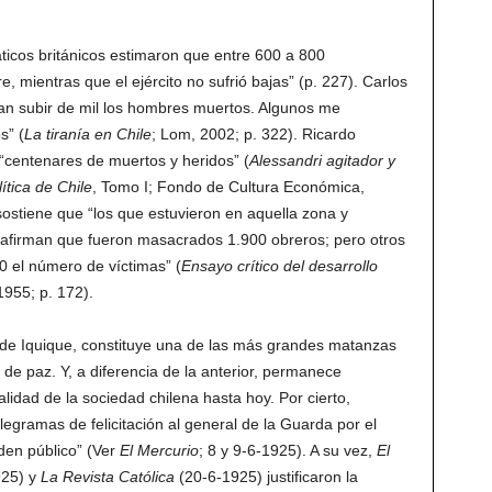
icos británicos estimaron que entre 600 a 800
 mientras que el ejército no sufrió bajas” (p. 227). Carlos
ían subir de mil los hombres muertos. Algunos me
s” (
La
tiranía en Chile
; Lom, 2002; p. 322). Ricardo
centenares de muertos y heridos” (
Alessandri agitador y
ítica de Chile
, Tomo I; Fondo de Cultura Económica,
sostiene que “los que estuvieron en aquella zona y
 afirman que fueron masacrados 1.900 obreros; pero otros
0 el número de víctimas” (
Ensayo crítico del desarrollo
 1955; p. 172).
 de Iquique, constituye una de las más grandes matanzas
 de paz. Y, a diferencia de la anterior, permanece
idad de la sociedad chilena hasta hoy. Por cierto,
legramas de felicitación al general de la Guarda por el
rden público” (Ver
El Mercurio
; 8 y 9-6-1925). A su vez,
El
925) y
La Revista Católica
(20-6-1925) justificaron la