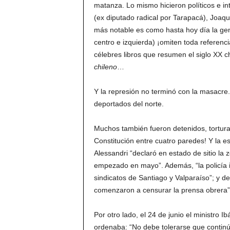
matanza. Lo mismo hicieron políticos e in
(ex diputado radical por Tarapacá), Joaq
más notable es como hasta hoy día la gene
centro e izquierda) ¡omiten toda referenc
célebres libros que resumen el siglo XX 
chileno
…
Y la represión no terminó con la masacre
deportados del norte.
Muchos también fueron detenidos, tortura
Constitución entre cuatro paredes! Y la es
Alessandri “declaró en estado de sitio la
empezado en mayo”. Además, “la policía i
sindicatos de Santiago y Valparaíso”; y 
comenzaron a censurar la prensa obrera”
Por otro lado, el 24 de junio el ministro 
ordenaba: “No debe tolerarse que continúe