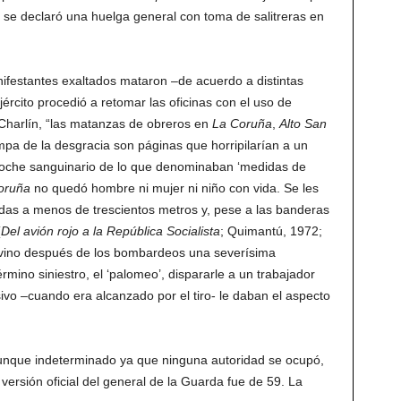
 se declaró una huelga general con toma de salitreras en
festantes exaltados mataron –de acuerdo a distintas
jército procedió a retomar las oficinas con el uso de
Charlín, “las matanzas de obreros en
La Coruña
,
Alto San
mpa de la desgracia son páginas que horripilarían a un
erroche sanguinario de lo que denominaban ‘medidas de
oruña
no quedó hombre ni mujer ni niño con vida. Se les
adas a menos de trescientos metros y, pese a las banderas
(
Del avión rojo a la República Socialista
; Quimantú, 1972;
evino después de los bombardeos una severísima
rmino siniestro, el ‘palomeo’, dispararle a un trabajador
sivo –cuando era alcanzado por el tiro- le daban el aspecto
unque indeterminado ya que ninguna autoridad se ocupó,
a versión oficial del general de la Guarda fue de 59. La