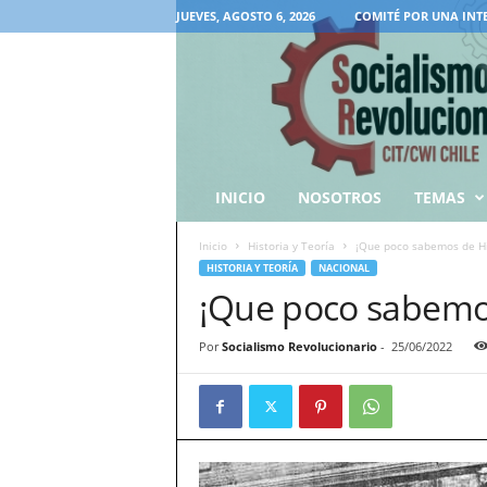
JUEVES, AGOSTO 6, 2026
COMITÉ POR UNA INT
INICIO
NOSOTROS
TEMAS
Inicio
Historia y Teoría
¡Que poco sabemos de Hist
HISTORIA Y TEORÍA
NACIONAL
¡Que poco sabemos d
Por
Socialismo Revolucionario
-
25/06/2022