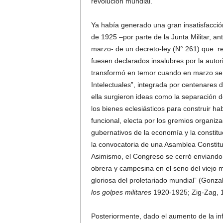
revolución mundial.
Ya había generado una gran insatisfacción 
de 1925 –por parte de la Junta Militar, an
marzo- de un decreto-ley (N° 261) que re
fuesen declarados insalubres por la autor
transformó en temor cuando en marzo se 
Intelectuales”, integrada por centenares 
ella surgieron ideas como la separación de
los bienes eclesiásticos para construir h
funcional, electa por los gremios organi
gubernativos de la economía y la constitu
la convocatoria de una Asamblea Constitu
Asimismo, el Congreso se cerró enviando s
obrera y campesina en el seno del viejo 
gloriosa del proletariado mundial” (Gonzal
los golpes militares
1920-1925; Zig-Zag, 1
Posteriormente, dado el aumento de la in