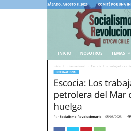
SÁBADO, AGOSTO 8, 2026
COMITÉ POR UNA IN
INICIO
NOSOTROS
TEMAS
Inicio
Internacional
Escocia: Los trabajadores de 
INTERNACIONAL
Escocia: Los trabaj
petrolera del Mar d
huelga
Por
Socialismo Revolucionario
-
05/06/2023