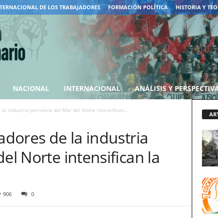
TERNACIONAL DE LOS TRABAJADORES
FORMACIÓN POLÍTICA
HISTORIA Y TEO
NACIONAL
INTERNACIONAL
ANÁLISIS Y PERSPECTIV
la industria petrolera del Mar del Norte intensifican...
AR
adores de la industria
el Norte intensifican la
906
0