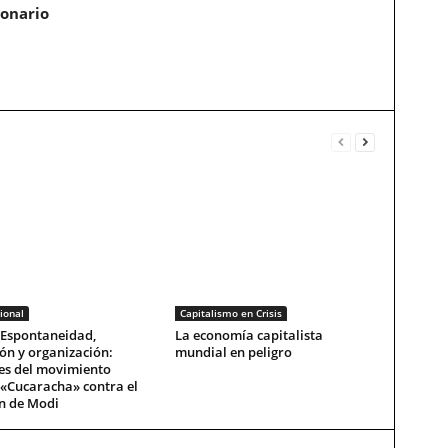
ionario
ional
Capitalismo en Crisis
 Espontaneidad,
La economía capitalista
ón y organización:
mundial en peligro
es del movimiento
 «Cucaracha» contra el
n de Modi