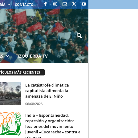
RÍA
CONTACTO
AS
IZQUIERDA TV
TÍCULOS MÁS RECIENTES
La catástrofe climática
capitalista alimenta la
amenaza de El Niño
06/08/2026
India – Espontaneidad,
represión y organización:
lecciones del movimiento
juvenil «Cucaracha» contra el
régimen...