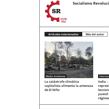
Socialismo Revoluc
Artículos relacionados
Más del autor
Medio Ambiente
Internac
La catástrofe climática
India –
capitalista alimenta la amenaza
represi
de El Niño
leccion
juvenil
régime