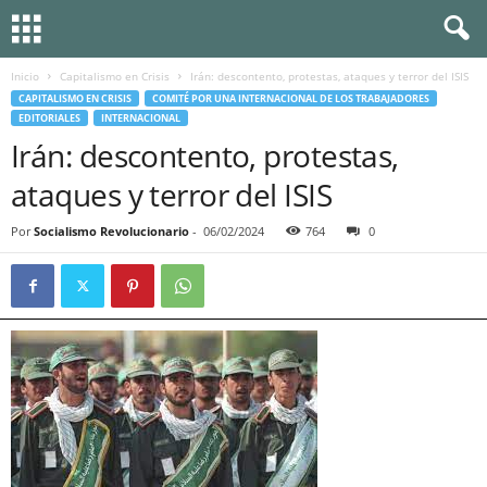
Inicio
Capitalismo en Crisis
Irán: descontento, protestas, ataques y terror del ISIS
CAPITALISMO EN CRISIS
COMITÉ POR UNA INTERNACIONAL DE LOS TRABAJADORES
EDITORIALES
INTERNACIONAL
Irán: descontento, protestas,
ataques y terror del ISIS
Por
Socialismo Revolucionario
-
06/02/2024
764
0