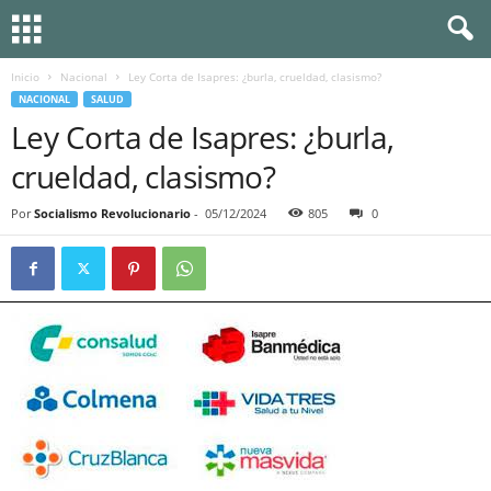
Inicio
Nacional
Ley Corta de Isapres: ¿burla, crueldad, clasismo?
NACIONAL
SALUD
Ley Corta de Isapres: ¿burla,
crueldad, clasismo?
Por
Socialismo Revolucionario
-
05/12/2024
805
0