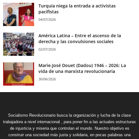
Turquía niega la entrada a activistas
pacifistas
04/07/2026
América Latina – Entre el ascenso de la
derecha y las convulsiones sociales
02/07/2026
Marie-José Douet (Dadou) 1946 – 2026: La
vida de una marxista revolucionaria
30/06/2026
Socialismo Revolucionario busca la organización y lucha de la clase
trabajadora a nivel internacional , para poner fin a las actuales estructuras
de injusticia y miseria que controlan el mundo. Nuestro objetivo es
construir una sociedad más justa y solidaria, en pocas palabras una