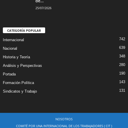
de...
25/07/2026
CATEGORÍA POPULAR
742
Internacional
639
Nacional
348
Historia y Teoría
280
Análisis y Perspectivas
190
Portada
143
Formación Política
131
Sindicatos y Trabajo
NOSOTROS
COMITÉ POR UNA INTERNACIONAL DE LOS TRABAJADORES ( CIT )