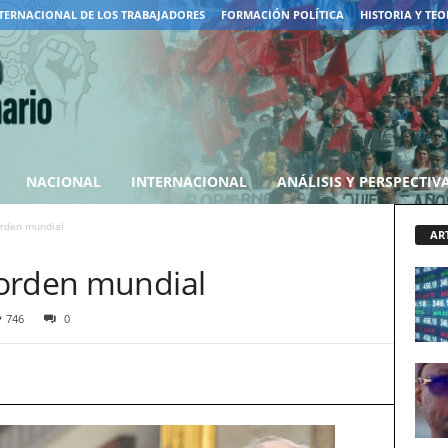
TERNACIONAL DE LOS TRABAJADORES
FORMACIÓN POLÍTICA
HISTORIA Y TEO
NACIONAL
INTERNACIONAL
ANÁLISIS Y PERSPECTIV
orden mundial
AR
 orden mundial
746
0