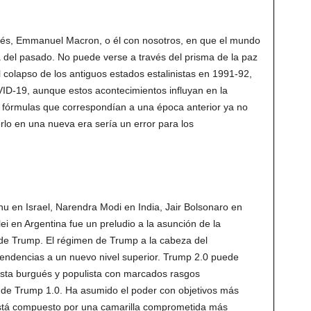
ncés, Emmanuel Macron, o él con nosotros, en que el mundo
a del pasado. No puede verse a través del prisma de la paz
 colapso de los antiguos estados estalinistas en 1991-92,
VID-19, aunque estos acontecimientos influyan en la
 de fórmulas que correspondían a una época anterior ya no
erlo en una nueva era sería un error para los
u en Israel, Narendra Modi en India, Jair Bolsonaro en
lei en Argentina fue un preludio a la asunción de la
de Trump. El régimen de Trump a la cabeza del
tendencias a un nuevo nivel superior. Trump 2.0 puede
ista burgués y populista con marcados rasgos
 de Trump 1.0. Ha asumido el poder con objetivos más
y está compuesto por una camarilla comprometida más