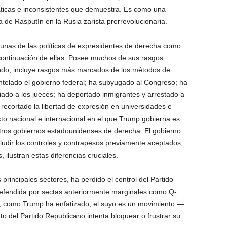
rráticas e inconsistentes que demuestra. Es como una
 de Rasputín en la Rusia zarista prerrevolucionaria.
gunas de las políticas de expresidentes de derecha como
ontinuación de ellas. Posee muchos de sus rasgos
undo, incluye rasgos más marcados de los métodos de
telado el gobierno federal; ha subyugado al Congreso; ha
iado a los jueces; ha deportado inmigrantes y arrestado a
 recortado la libertad de expresión en universidades e
exto nacional e internacional en el que Trump gobierna es
tros gobiernos estadounidenses de derecha. El gobierno
 eludir los controles y contrapesos previamente aceptados,
 ilustran estas diferencias cruciales.
 principales sectores, ha perdido el control del Partido
defendida por sectas anteriormente marginales como Q-
 como Trump ha enfatizado, el suyo es un movimiento —
to del Partido Republicano intenta bloquear o frustrar su