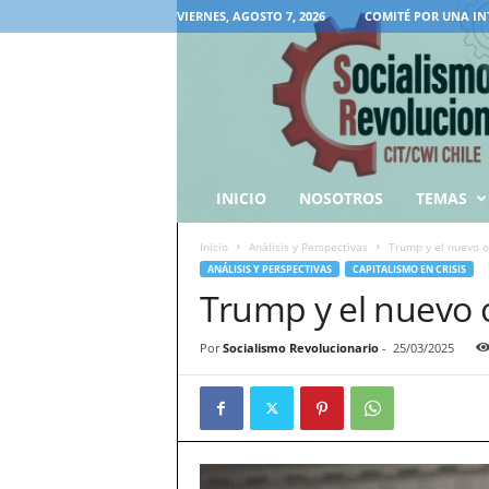
VIERNES, AGOSTO 7, 2026
COMITÉ POR UNA IN
INICIO
NOSOTROS
TEMAS
Inicio
Análisis y Perspectivas
Trump y el nuevo 
ANÁLISIS Y PERSPECTIVAS
CAPITALISMO EN CRISIS
Trump y el nuevo
Por
Socialismo Revolucionario
-
25/03/2025