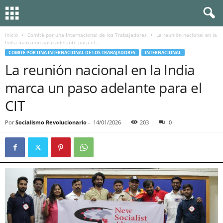
Inicio
Comité por una Internacional de los Trabajadores
La reunión nacional en la
India marca un paso adelante para el...
COMITÉ POR UNA INTERNACIONAL DE LOS TRABAJADORES
INTERNACIONAL
La reunión nacional en la India
marca un paso adelante para el
CIT
Por
Socialismo Revolucionario
-
14/01/2026
203
0