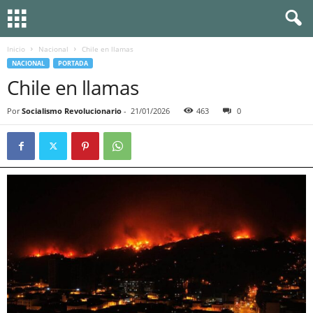
Inicio
Nacional
Chile en llamas
NACIONAL
PORTADA
Chile en llamas
Por
Socialismo Revolucionario
-
21/01/2026
463
0