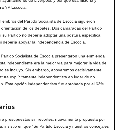
l ayuntamiento de Liverpool, y por qué esa historia y
ara YP Escocia.
miembros del Partido Socialista de Escocia siguieron
orientación de los debates. Dos camaradas del Partido
si su Partido no debería adoptar una postura específica
si debería apoyar la independencia de Escocia.
 Partido Socialista de Escocia presentaron una enmienda
ta independiente era la mejor vía para mejorar la vida de
 no se incluyó. Sin embargo, apoyaremos decisivamente
tura explícitamente independentista en lugar de no
ón. Esta opción independentista fue aprobada por el 63%
arios
bre presupuestos sin recortes, nuevamente propuesta por
a, insistió en que “Su Partido Escocia y nuestros concejales