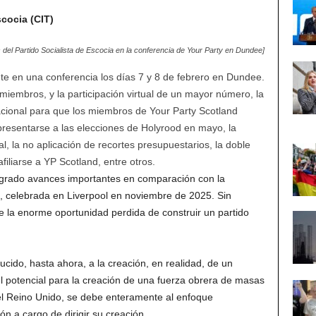
scocia (CIT)
s del Partido Socialista de Escocia en la conferencia de Your Party en Dundee]
te en una conferencia los días 7 y 8 de febrero en Dundee.
miembros, y la participación virtual de un mayor número, la
acional para que los miembros de Your Party Scotland
presentarse a las elecciones de Holyrood en mayo, la
l, la no aplicación de recortes presupuestarios, la doble
afiliarse a YP Scotland, entre otros.
ogrado avances importantes en comparación con la
, celebrada en Liverpool en noviembre de 2025. Sin
e la enorme oportunidad perdida de construir un partido
ido, hasta ahora, a la creación, en realidad, de un
l potencial para la creación de una fuerza obrera de masas
el Reino Unido, se debe enteramente al enfoque
n a cargo de dirigir su creación.