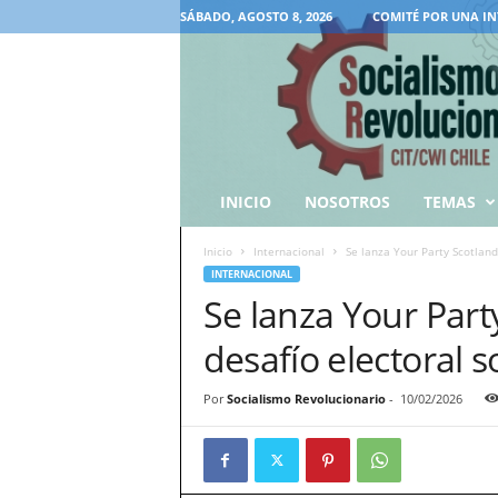
SÁBADO, AGOSTO 8, 2026
COMITÉ POR UNA IN
INICIO
NOSOTROS
TEMAS
Inicio
Internacional
Se lanza Your Party Scotland
INTERNACIONAL
Se lanza Your Part
desafío electoral s
Por
Socialismo Revolucionario
-
10/02/2026