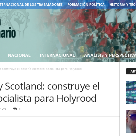
TERNACIONAL DE LOS TRABAJADORES
FORMACIÓN POLÍTICA
HISTORIA Y TEO
NACIONAL
INTERNACIONAL
ANÁLISIS Y PERSPECTIV
: construye el desafío electoral socialista para Holyrood
AR
y Scotland: construye el
ocialista para Holyrood
280
0