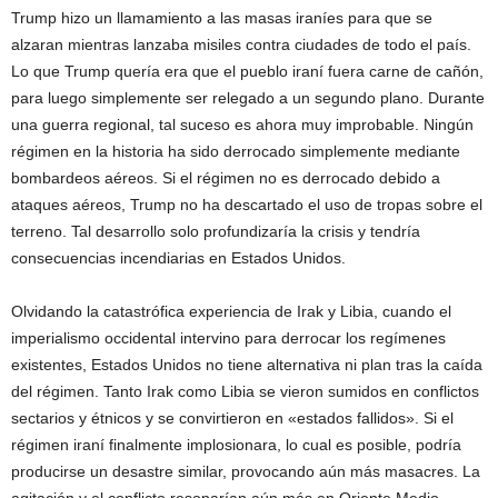
Trump hizo un llamamiento a las masas iraníes para que se
alzaran mientras lanzaba misiles contra ciudades de todo el país.
Lo que Trump quería era que el pueblo iraní fuera carne de cañón,
para luego simplemente ser relegado a un segundo plano. Durante
una guerra regional, tal suceso es ahora muy improbable. Ningún
régimen en la historia ha sido derrocado simplemente mediante
bombardeos aéreos. Si el régimen no es derrocado debido a
ataques aéreos, Trump no ha descartado el uso de tropas sobre el
terreno. Tal desarrollo solo profundizaría la crisis y tendría
consecuencias incendiarias en Estados Unidos.
Olvidando la catastrófica experiencia de Irak y Libia, cuando el
imperialismo occidental intervino para derrocar los regímenes
existentes, Estados Unidos no tiene alternativa ni plan tras la caída
del régimen. Tanto Irak como Libia se vieron sumidos en conflictos
sectarios y étnicos y se convirtieron en «estados fallidos». Si el
régimen iraní finalmente implosionara, lo cual es posible, podría
producirse un desastre similar, provocando aún más masacres. La
agitación y el conflicto resonarían aún más en Oriente Medio.