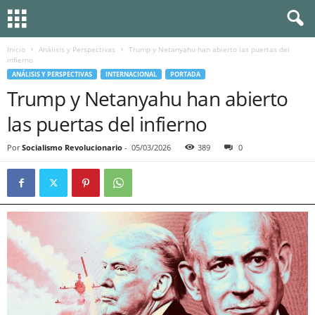
Inicio
Análisis y Perspectivas
Trump y Netanyahu han abierto las puertas del
infierno
ANÁLISIS Y PERSPECTIVAS
INTERNACIONAL
PORTADA
Trump y Netanyahu han abierto
las puertas del infierno
Por
Socialismo Revolucionario
-
05/03/2026
389
0