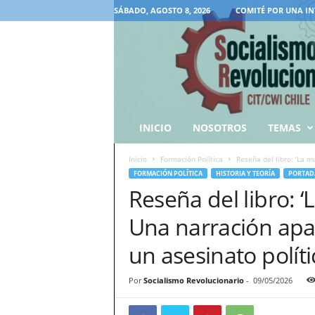
SÁBADO, AGOSTO 8, 2026
COMITÉ POR UNA IN
INICIO
NOSOTROS
TEMAS
Inicio
Formación Política
Reseña del libro: ‘La 
FORMACIÓN POLÍTICA
HISTORIA Y TEORÍA
PORTAD
Reseña del libro: ‘
Una narración ap
un asesinato políti
Por
Socialismo Revolucionario
-
09/05/2026