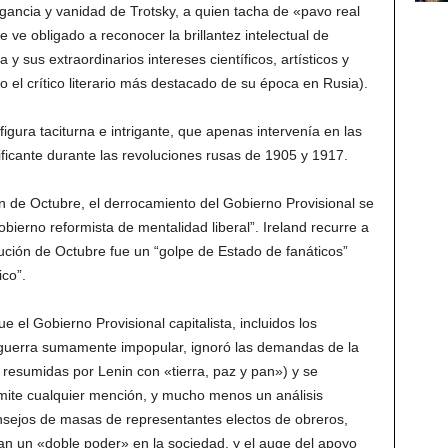
gancia y vanidad de Trotsky, a quien tacha de «pavo real
 ve obligado a reconocer la brillantez intelectual de
 y sus extraordinarios intereses científicos, artísticos y
o el crítico literario más destacado de su época en Rusia).
igura taciturna e intrigante, que apenas intervenía en las
nificante durante las revoluciones rusas de 1905 y 1917.
ón de Octubre, el derrocamiento del Gobierno Provisional se
ierno reformista de mentalidad liberal”. Ireland recurre a
lución de Octubre fue un “golpe de Estado de fanáticos”
ico”.
ue el Gobierno Provisional capitalista, incluidos los
guerra sumamente impopular, ignoró las demandas de la
resumidas por Lenin con «tierra, paz y pan») y se
mite cualquier mención, y mucho menos un análisis
consejos de masas de representantes electos de obreros,
n un «doble poder» en la sociedad, y el auge del apoyo