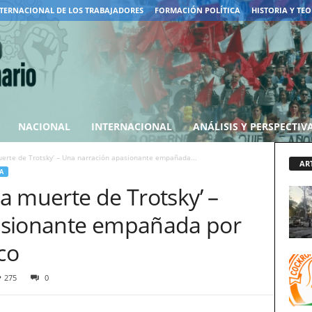
TERNACIONAL DE LOS TRABAJADORES
FORMACIÓN POLÍTICA
HISTORIA Y TEO
NACIONAL
INTERNACIONAL
ANÁLISIS Y PERSPECTIV
muerte de Trotsky’ – Una narración apasionante empañada...
AR
A
La muerte de Trotsky’ –
asionante empañada por
co
275
0