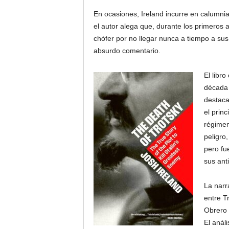
En ocasiones, Ireland incurre en calumni
el autor alega que, durante los primeros 
chófer por no llegar nunca a tiempo a sus
absurdo comentario.
El libr
década 
destaca
el princ
régimen
peligro,
pero fu
sus an
La narr
entre T
Obrero 
El análi