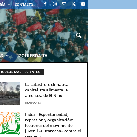
RÍA
CONTACTO
AS
IZQUIERDA TV
TÍCULOS MÁS RECIENTES
La catástrofe climática
capitalista alimenta la
amenaza de El Niño
06/08/2026
India – Espontaneidad,
represión y organización:
lecciones del movimiento
juvenil «Cucaracha» contra el
régimen...