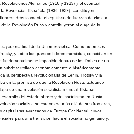
as Revoluciones Alemanas (1918 y 1923) y el eventual
de la Revolución Española (1936-1939), constituyen
lteraron drásticamente el equilibrio de fuerzas de clase a
to de la Revolución Rusa y contribuyeron al auge de la
trayectoria final de la Unión Soviética. Como auténticos
Trotsky, y todos los grandes líderes marxistas, coincidían en
ra fundamentalmente imposible dentro de los límites de un
an subdesarrollado económicamente e históricamente
 la perspectiva revolucionaria de Lenin, Trotsky y la
aba en la premisa de que la Revolución Rusa, actuando
etapa de una revolución socialista mundial. Estaban
desarrollo del Estado obrero y del socialismo en Rusia
olución socialista se extendiera más allá de sus fronteras,
ses capitalistas avanzados de Europa Occidental, cuyos
enciales para una transición hacia el socialismo genuino y,