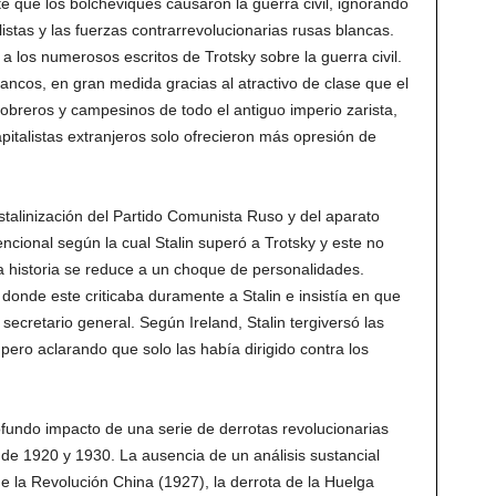
e que los bolcheviques causaron la guerra civil, ignorando
alistas y las fuerzas contrarrevolucionarias rusas blancas.
a los numerosos escritos de Trotsky sobre la guerra civil.
blancos, en gran medida gracias al atractivo de clase que el
 obreros y campesinos de todo el antiguo imperio zarista,
apitalistas extranjeros solo ofrecieron más opresión de
estalinización del Partido Comunista Ruso y del aparato
encional según la cual Stalin superó a Trotsky y este no
a historia se reduce a un choque de personalidades.
donde este criticaba duramente a Stalin e insistía en que
secretario general. Según Ireland, Stalin tergiversó las
pero aclarando que solo las había dirigido contra los
rofundo impacto de una serie de derrotas revolucionarias
de 1920 y 1930. La ausencia de un análisis sustancial
e la Revolución China (1927), la derrota de la Huelga