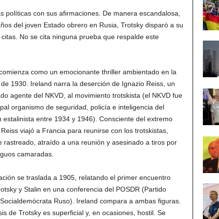
as políticas con sus afirmaciones. De manera escandalosa,
años del joven Estado obrero en Rusia, Trotsky disparó a su
 citas. No se cita ninguna prueba que respalde este
o comienza como un emocionante thriller ambientado en la
de 1930. Ireland narra la deserción de Ignazio Reiss, un
do agente del NKVD, al movimiento trotskista (el NKVD fue
ipal organismo de seguridad, policía e inteligencia del
 estalinista entre 1934 y 1946). Consciente del extremo
 Reiss viajó a Francia para reunirse con los trotskistas,
e rastreado, atraído a una reunión y asesinado a tiros por
tiguos camaradas.
ación se traslada a 1905, relatando el primer encuentro
rotsky y Stalin en una conferencia del POSDR (Partido
Socialdemócrata Ruso). Ireland compara a ambas figuras.
sis de Trotsky es superficial y, en ocasiones, hostil. Se