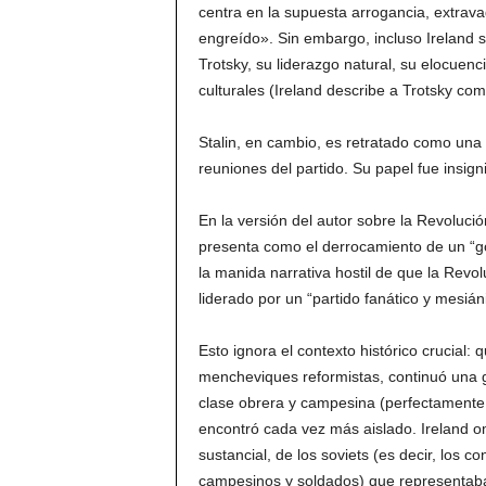
centra en la supuesta arrogancia, extrava
engreído». Sin embargo, incluso Ireland se
Trotsky, su liderazgo natural, su elocuencia
culturales (Ireland describe a Trotsky com
Stalin, en cambio, es retratado como una f
reuniones del partido. Su papel fue insig
En la versión del autor sobre la Revoluci
presenta como el derrocamiento de un “gob
la manida narrativa hostil de que la Revo
liderado por un “partido fanático y mesián
Esto ignora el contexto histórico crucial: q
mencheviques reformistas, continuó una 
clase obrera y campesina (perfectamente 
encontró cada vez más aislado. Ireland o
sustancial, de los soviets (es decir, los 
campesinos y soldados) que representaba