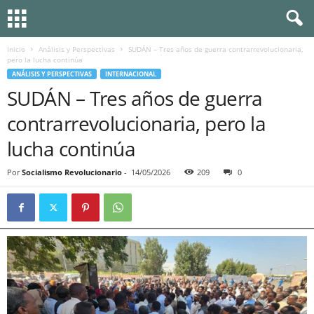
Inicio
Análisis y Perspectivas
SUDÁN – Tres años de guerra contrarrevolucionaria,
pero la lucha continúa
ANÁLISIS Y PERSPECTIVAS
INTERNACIONAL
SUDÁN – Tres años de guerra
contrarrevolucionaria, pero la
lucha continúa
Por
Socialismo Revolucionario
-
14/05/2026
209
0