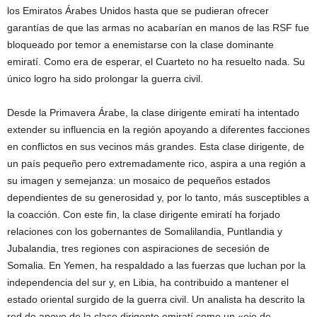
los Emiratos Árabes Unidos hasta que se pudieran ofrecer
garantías de que las armas no acabarían en manos de las RSF fue
bloqueado por temor a enemistarse con la clase dominante
emiratí. Como era de esperar, el Cuarteto no ha resuelto nada. Su
único logro ha sido prolongar la guerra civil.
Desde la Primavera Árabe, la clase dirigente emiratí ha intentado
extender su influencia en la región apoyando a diferentes facciones
en conflictos en sus vecinos más grandes. Esta clase dirigente, de
un país pequeño pero extremadamente rico, aspira a una región a
su imagen y semejanza: un mosaico de pequeños estados
dependientes de su generosidad y, por lo tanto, más susceptibles a
la coacción. Con este fin, la clase dirigente emiratí ha forjado
relaciones con los gobernantes de Somalilandia, Puntlandia y
Jubalandia, tres regiones con aspiraciones de secesión de
Somalia. En Yemen, ha respaldado a las fuerzas que luchan por la
independencia del sur y, en Libia, ha contribuido a mantener el
estado oriental surgido de la guerra civil. Un analista ha descrito la
red de apoyo de la clase dirigente emiratí como un «eje de