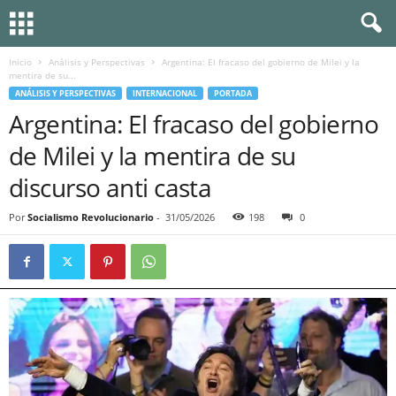
Inicio
Análisis y Perspectivas
Argentina: El fracaso del gobierno de Milei y la
mentira de su...
ANÁLISIS Y PERSPECTIVAS
INTERNACIONAL
PORTADA
Argentina: El fracaso del gobierno
de Milei y la mentira de su
discurso anti casta
Por
Socialismo Revolucionario
-
31/05/2026
198
0