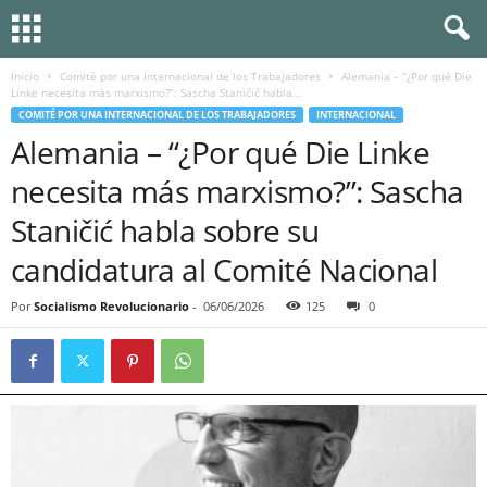
Inicio
Comité por una Internacional de los Trabajadores
Alemania – “¿Por qué Die
Linke necesita más marxismo?”: Sascha Staničić habla...
COMITÉ POR UNA INTERNACIONAL DE LOS TRABAJADORES
INTERNACIONAL
Alemania – “¿Por qué Die Linke
necesita más marxismo?”: Sascha
Staničić habla sobre su
candidatura al Comité Nacional
Por
Socialismo Revolucionario
-
06/06/2026
125
0