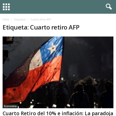
Inicio
Etiquetas
Cuarto retiro AFP
Etiqueta: Cuarto retiro AFP
Economía
Cuarto Retiro del 10% e inflación: La paradoja