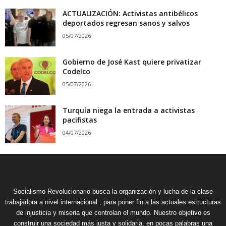
ACTUALIZACIÓN: Activistas antibélicos
deportados regresan sanos y salvos
05/07/2026
Gobierno de José Kast quiere privatizar
Codelco
05/07/2026
Turquía niega la entrada a activistas
pacifistas
04/07/2026
Socialismo Revolucionario busca la organización y lucha de la clase
trabajadora a nivel internacional , para poner fin a las actuales estructuras
de injusticia y miseria que controlan el mundo. Nuestro objetivo es
construir una sociedad más justa y solidaria, en pocas palabras una