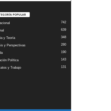
TEGORÍA POPULAR
742
acional
639
nal
348
ia y Teoría
280
sis y Perspectivas
190
da
143
ción Política
131
catos y Trabajo