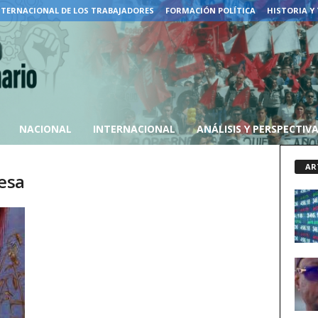
NTERNACIONAL DE LOS TRABAJADORES
FORMACIÓN POLÍTICA
HISTORIA Y
NACIONAL
INTERNACIONAL
ANÁLISIS Y PERSPECTIV
AR
uesa