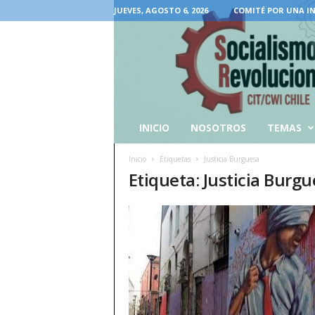
JUEVES, AGOSTO 6, 2026
COMITÉ POR UNA I
INICIO
NOSOTROS
TEMAS
Inicio
Etiquetas
Justicia Burguesa
Etiqueta: Justicia Burg