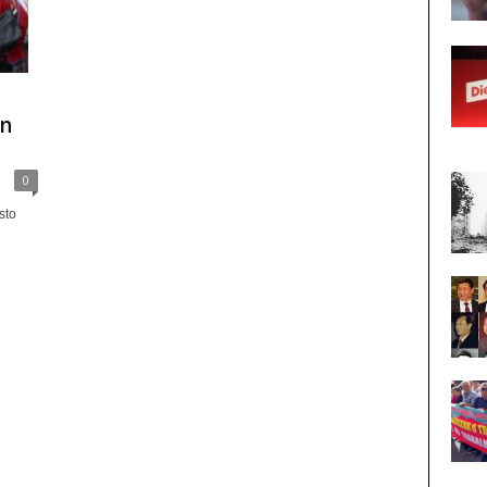
an
0
sto