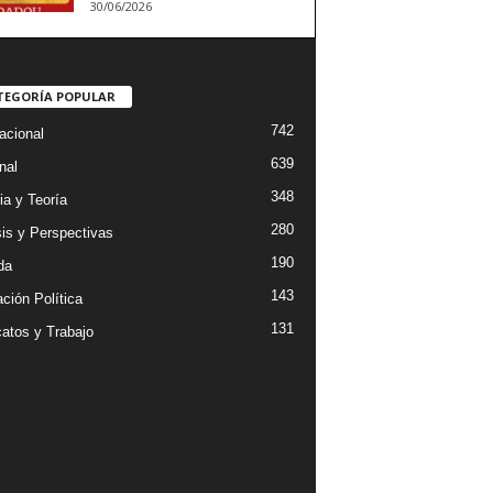
30/06/2026
TEGORÍA POPULAR
742
acional
639
nal
348
ia y Teoría
280
sis y Perspectivas
190
da
143
ción Política
131
catos y Trabajo