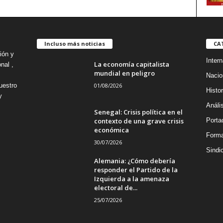
Incluso más noticias
CA
ión y
Intern
La economía capitalista
nal ,
mundial en peligro
Nacio
01/08/2026
uestro
Histor
y
Análi
Senegal: Crisis política en el
contexto de una grave crisis
Porta
económica
Forma
30/07/2026
Sindi
Alemania: ¿Cómo debería
responder el Partido de la
Izquierda a la amenaza
electoral de...
25/07/2026