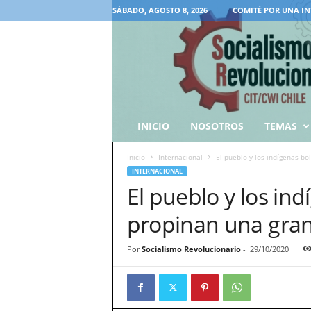
SÁBADO, AGOSTO 8, 2026
COMITÉ POR UNA IN
INICIO
NOSOTROS
TEMAS
Inicio
Internacional
El pueblo y los indígenas bol
INTERNACIONAL
El pueblo y los ind
propinan una gran
Por
Socialismo Revolucionario
-
29/10/2020