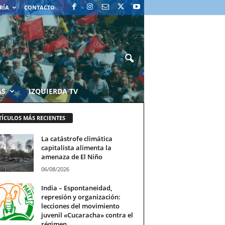
RÍA
CONTACTO
AS
IZQUIERDA TV
TÍCULOS MÁS RECIENTES
La catástrofe climática
capitalista alimenta la
amenaza de El Niño
06/08/2026
India – Espontaneidad,
represión y organización:
lecciones del movimiento
juvenil «Cucaracha» contra el
régimen...