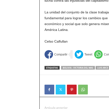
lucha contra las injusticias del capitalis
La unidad del conjunto de la clase trabaj
fundamental para lograr los cambios que n
económico y social que solo genera miser
América Latina.
Celso Calfullan
ETIQUETAS
BOLIVIA - VICTORIA DEL MAS
LUIS ARCE
Artículo anterior