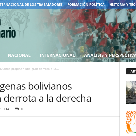
TERNACIONAL DE LOS TRABAJADORES
FORMACIÓN POLÍTICA
HISTORIA Y TEO
NACIONAL
INTERNACIONAL
ANÁLISIS Y PERSPECTIV
ivianos propinan una gran derrota a la...
AR
ígenas bolivianos
 derrota a la derecha
1114
0