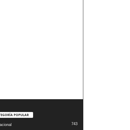
TEGORÍA POPULAR
743
acional