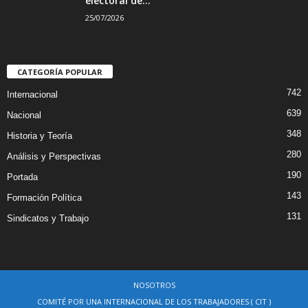
electoral de...
25/07/2026
CATEGORÍA POPULAR
742
Internacional
639
Nacional
348
Historia y Teoría
280
Análisis y Perspectivas
190
Portada
143
Formación Política
131
Sindicatos y Trabajo
NOSOTROS
COMITÉ POR UNA INTERNACIONAL DE LOS TRABAJADORES ( CIT )