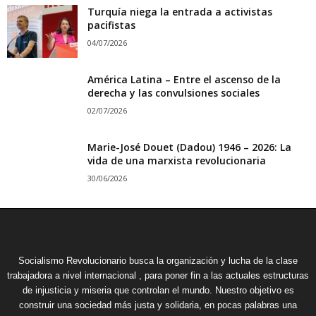
Turquía niega la entrada a activistas
pacifistas
04/07/2026
América Latina – Entre el ascenso de la
derecha y las convulsiones sociales
02/07/2026
Marie-José Douet (Dadou) 1946 – 2026: La
vida de una marxista revolucionaria
30/06/2026
Socialismo Revolucionario busca la organización y lucha de la clase
trabajadora a nivel internacional , para poner fin a las actuales estructuras
de injusticia y miseria que controlan el mundo. Nuestro objetivo es
construir una sociedad más justa y solidaria, en pocas palabras una