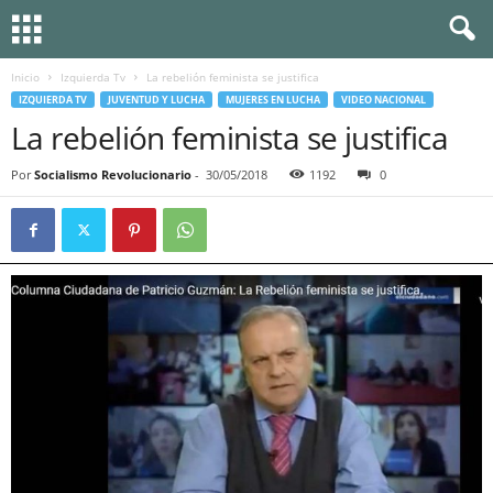
Inicio
Izquierda Tv
La rebelión feminista se justifica
IZQUIERDA TV
JUVENTUD Y LUCHA
MUJERES EN LUCHA
VIDEO NACIONAL
La rebelión feminista se justifica
Por
Socialismo Revolucionario
-
30/05/2018
1192
0