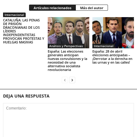
Artículos relacionados
Más del autor
Internacional
CATALUÑA: LAS PENAS
DE PRISIÓN
DRACONIANAS DE LOS
LÍDERES
INDEPENDENTISTAS
PROVOCAN PROTESTAS Y
HUELGAS MASIVAS
Análisis y Perspectivas
Internacional
España: Las elecciones
España: 28 de abril
generales anticipan
elecciones anticipadas –
nuevas convulsiones y la
¡Derrotar a la derecha en
necesidad de una
las urnas y en las calles!
alternativa socialista
revolucionaria
DEJA UNA RESPUESTA