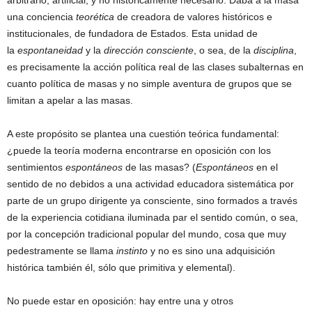
arbitrario, artificial, y no históricamente necesario. Daba a la masa
una conciencia
teorética
de creadora de valores históricos e
institucionales, de fundadora de Estados. Esta unidad de
la
espontaneidad
y la
dirección consciente
, o sea, de la
disciplina
,
es precisamente la acción política real de las clases subalternas en
cuanto política de masas y no simple aventura de grupos que se
limitan a apelar a las masas.
A este propósito se plantea una cuestión teórica fundamental:
¿puede la teoría moderna encontrarse en oposición con los
sentimientos
espontáneos
de las masas? (
Espontáneos
en el
sentido de no debidos a una actividad educadora sistemática por
parte de un grupo dirigente ya consciente, sino formados a través
de la experiencia cotidiana iluminada par el sentido común, o sea,
por la concepción tradicional popular del mundo, cosa que muy
pedestramente se llama
instinto
y no es sino una adquisición
histórica también él, sólo que primitiva y elemental).
No puede estar en oposición: hay entre una y otros