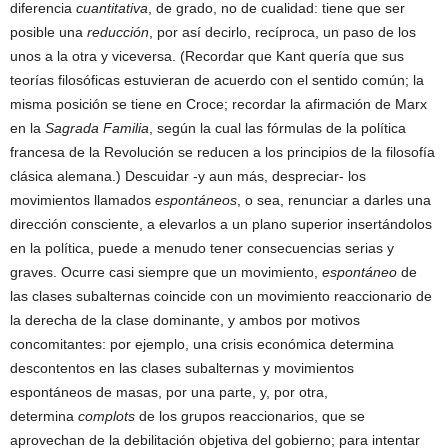
diferencia
cuantitativa
, de grado, no de cualidad: tiene que ser
posible una
reducción
, por así decirlo, recíproca, un paso de los
unos a la otra y viceversa. (Recordar que Kant quería que sus
teorías filosóficas estuvieran de acuerdo con el sentido común; la
misma posición se tiene en Croce; recordar la afirmación de Marx
en la
Sagrada Familia
, según la cual las fórmulas de la política
francesa de la Revolución se reducen a los principios de la filosofía
clásica alemana.) Descuidar -y aun más, despreciar- los
movimientos llamados
espontáneos
, o sea, renunciar a darles una
dirección consciente, a elevarlos a un plano superior insertándolos
en la política, puede a menudo tener consecuencias serias y
graves. Ocurre casi siempre que un movimiento,
espontáneo
de
las clases subalternas coincide con un movimiento reaccionario de
la derecha de la clase dominante, y ambos por motivos
concomitantes: por ejemplo, una crisis económica determina
descontentos en las clases subalternas y movimientos
espontáneos de masas, por una parte, y, por otra,
determina
complots
de los grupos reaccionarios, que se
aprovechan de la debilitación objetiva del gobierno; para intentar