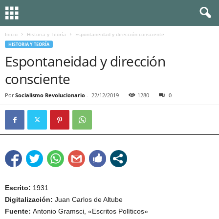
Inicio
Historia y Teoría
Espontaneidad y dirección consciente
HISTORIA Y TEORÍA
Espontaneidad y dirección
consciente
Por
Socialismo Revolucionario
-
22/12/2019
1280
0
Escrito:
1931
Digitalización:
Juan Carlos de Altube
Fuente:
Antonio Gramsci, «Escritos Políticos»