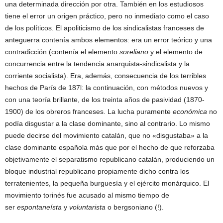
una determinada dirección por otra. También en los estudiosos
tiene el error un origen práctico, pero no inmediato como el caso
de los políticos. El apoliticismo de los sindicalistas franceses de
anteguerra contenía ambos elementos: era un error teórico y una
contradicción (contenía el elemento
soreliano
y el elemento de
concurrencia entre la tendencia anarquista-sindicalista y la
corriente socialista). Era, además, consecuencia de los terribles
hechos de París de 187l: la continuación, con métodos nuevos y
con una teoría brillante, de los treinta años de pasividad (1870-
1900) de los obreros franceses. La lucha puramente
económica
no
podía disgustar a la clase dominante, sino al contrario. Lo mismo
puede decirse del movimiento catalán, que no «disgustaba» a la
clase dominante española más que por el hecho de que reforzaba
objetivamente el separatismo republicano catalán, produciendo un
bloque industrial republicano propiamente dicho contra los
terratenientes, la pequeña burguesía y el ejército monárquico. El
movimiento torinés fue acusado al mismo tiempo de
ser
espontaneísta
y
voluntarista
o bergsoniano (!).