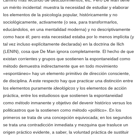
camino más fecundo de descubrimientos, etc. Pero De Man tiene
un mérito incidental: muestra la necesidad de estudiar y elaborar
los elementos de la psicología popular, históricamente y no
sociológicamente, activamente (o sea, para transformarlos,
educándolos, en una mentalidad moderna) y no descriptivamente
como hace él; pero esta necesidad estaba por lo menos implícita (y
tal vez incluso explícitamente declarada) en la doctrina de Ilich
(LENIN), cosa que De Man ignora completamente. El hecho de que
existan corrientes y grupos que sostienen la espontaneidad como
método demuestra indirectamente que en todo movimiento
«espontáneo» hay un elemento primitivo de dirección consciente,
de disciplina. A este respecto hay que practicar una distinción entre
los elementos puramente
ideológicos
y los elementos de acción
práctica, entre los estudiosos que sostienen la espontaneidad
como
método
inmanente y objetivo del devenir histórico versus los
politicastros que la sostienen como método «político». En los
primeros se trata de una concepción equivocada; en los segundos
se trata una contradicción inmediata y mezquina que trasluce un
origen práctico evidente, a saber, la voluntad práctica de sustituir