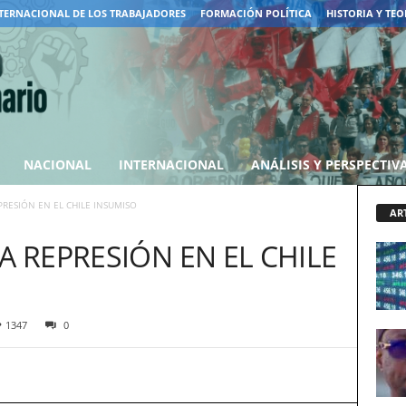
TERNACIONAL DE LOS TRABAJADORES
FORMACIÓN POLÍTICA
HISTORIA Y TEO
NACIONAL
INTERNACIONAL
ANÁLISIS Y PERSPECTIV
PRESIÓN EN EL CHILE INSUMISO
AR
A REPRESIÓN EN EL CHILE
1347
0