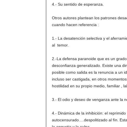
4.- Su sentido de esperanza.
Otros autores plantean los patrones des
cuando hacen referencia :
1.- La desatención selectiva y el aferram
al temor.
2.-La defensa paranoide que es un grado d
desconfianza generalizado. Existe una diná
posible como salida es la renuncia a un i
incluso ser castigada, en otros momentos
hostilidad en su propio medio, familiar , l
3.- El odio y deseo de venganza ante la no
4.- Dinámica de la inhibición: el reprimido
autocensurado….despolitizado al fín. Est
la angustia y la culpa.