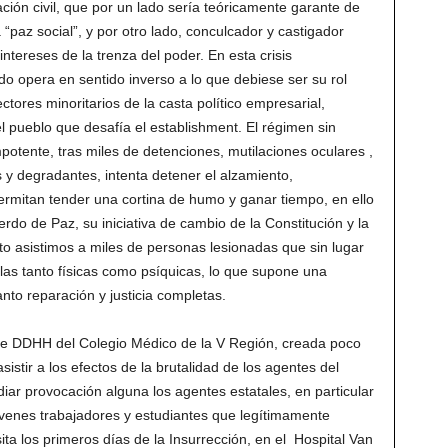
ción civil, que por un lado sería teóricamente garante de
“paz social”, y por otro lado, conculcador y castigador
tereses de la trenza del poder. En esta crisis
o opera en sentido inverso a lo que debiese ser su rol
ctores minoritarios de la casta político empresarial,
l pueblo que desafía el establishment. El régimen sin
tente, tras miles de detenciones, mutilaciones oculares ,
s y degradantes, intenta detener el alzamiento,
ermitan tender una cortina de humo y ganar tiempo, en ello
do de Paz, su iniciativa de cambio de la Constitución y la
to asistimos a miles de personas lesionadas que sin lugar
as tanto físicas como psíquicas, lo que supone una
anto reparación y justicia completas.
 de DDHH del Colegio Médico de la V Región, creada poco
istir a los efectos de la brutalidad de los agentes del
iar provocación alguna los agentes estatales, en particular
jóvenes trabajadores y estudiantes que legítimamente
sita los primeros días de la Insurrección, en el Hospital Van