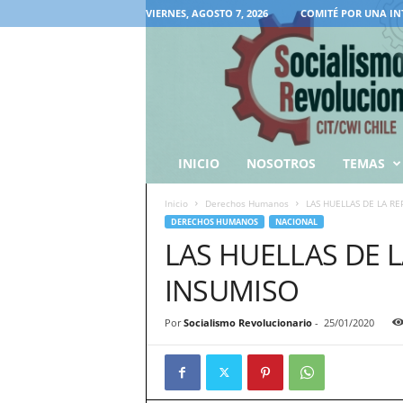
VIERNES, AGOSTO 7, 2026
COMITÉ POR UNA IN
INICIO
NOSOTROS
TEMAS
Inicio
Derechos Humanos
LAS HUELLAS DE LA RE
DERECHOS HUMANOS
NACIONAL
LAS HUELLAS DE L
INSUMISO
Por
Socialismo Revolucionario
-
25/01/2020