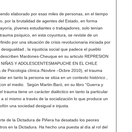
siendo elaborado por esas miles de personas, en el tiempo
o, por la brutalidad de agentes del Estado, en forma
mayoría, jóvenes estudiantes o trabajadores, solo tenían
l trauma psíquico, en esta coyuntura, se reviste de un
inido por una situación de crisis revolucionaria iniciada por
a desigualdad , la injusticia social que padece el pueblo
 describen Mardones-Cheuque en su articulo REPRESION
, NIÑAS Y ADOLESCENTESMAPUCHE EN EL CHILE
 Psicologia clínica /Novbre –Dcbre 2010), el trauma
slar en tanto la persona se sitúa en un contexto histórico ,
 con el medio. Según Martin-Baró, en su libro “Guerra y
l trauma tiene un carácter dialéctico en tanto la particular
e a sí mismo a través de la socialización lo que produce un
lofón una sociedad desigual e injusta.
arte de la Dictadura de Piñera ha desatado los peores
s en la Dictadura. Ha hecho una puesta al día al rol del