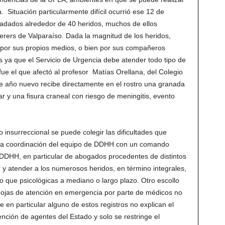
Situación particularmente difícil ocurrió ese 12 de
ladados alrededor de 40 heridos, muchos de ellos
erers de Valparaíso. Dada la magnitud de los heridos,
 por sus propios medios, o bien por sus compañeros
s ya que el Servicio de Urgencia debe atender todo tipo de
fue el que afectó al profesor Matías Orellana, del Colegio
e año nuevo recibe directamente en el rostro una granada
r y una fisura craneal con riesgo de meningitis, evento
 insurreccional se puede colegir las dificultades que
casa coordinación del equipo de DDHH con un comando
 DDHH, en particular de abogados procedentes de distintos
 y atender a los numerosos heridos, en término integrales,
no que psicológicas a mediano o largo plazo. Otro escollo
 hojas de atención en emergencia por parte de médicos no
 en particular alguno de estos registros no explican el
vención de agentes del Estado y solo se restringe el