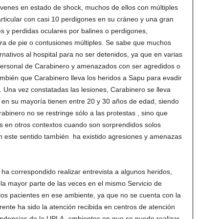
jóvenes en estado de shock, muchos de ellos con múltiples
rticular con casi 10 perdigones en su cráneo y una gran
es y perdidas oculares por balines o perdigones,
ura de pie o contusiones múltiples. Se sabe que muchos
rnativos al hospital para no ser detenidos, ya que en varias
personal de Carabinero y amenazados con ser agredidos o
ambién que Carabinero lleva los heridos a Sapu para evadir
os. Una vez constatadas las lesiones, Carabinero se lleva
 en su mayoría tienen entre 20 y 30 años de edad, siendo
abinero no se restringe sólo a las protestas , sino que
os en otros contextos cuando son sorprendidos solos
n este sentido también ha existido agresiones y amenazas
ha correspondido realizar entrevista a algunos heridos,
 la mayor parte de las veces en el mismo Servicio de
 los pacientes en ese ambiente, ya que no se cuenta con la
rente ha sido la atención recibida en centros de atención
endencias de la UPLA, ambientes en que se puede realizar