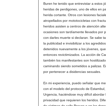
Buren he tenido que entrevistar a estos 
heridas de perdigones, uno de ellos en pa
herida cortante. Otros con lesiones facial
atropellados por mototocicletas con fract
heridos asisten a centros de atención alte
ocasiones son tardíamente llevados por 
con darles muerte si declaran. Se sabe t
la publicidad e invisibilizar a los agredid
detenidos nuevamente a los jóvenes, que
entonces revictimizados. La acción de Car
también los manifestantes son hostilizad
caminando siendo sometidos a palizas. E
por pertenecer a disidencias sexuales.
En mi experiencia, puedo señalar que me 
con el modelo del protocolo de Estambul,
Urgencia, haciéndose muy difícil abordar
privacidad que requieren los heridos. Dife
de víctimas de calle Pocuro o en las dep