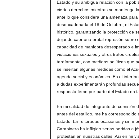
Estado y su ambigua relación con la pobla
ciertos derechos mientras se mantenga la 
ante lo que considera una amenaza para in
desencadenada el 18 de Octubre, el Estad
histórico, garantizando la protección de se
dejando caer una brutal represión sobre e
capacidad de maniobra desesperado e impo
violaciones sexuales y otros tratos cruele
tardíamente, con medidas políticas que p
se insertan algunas medidas como el Acuer
agenda social y económica. En el intertan
a dudas experimentarán profundas secuel
respuesta firme por parte del Estado en t
En mi calidad de integrante de comisión
antes del estallido, me ha correspondido as
Estado. En reiteradas ocasiones y sin med
Carabinero ha infligido serias heridas a 
protestan en nuestras calles .Así en mi vi