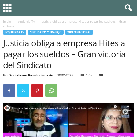
Inicio
Izquierda Tv
Justicia obliga a empresa Hites a pagar los sueldos – Gran
victoria...
IZQUIERDA TV
SINDICATOS Y TRABAJO
VIDEO NACIONAL
Justicia obliga a empresa Hites a
pagar los sueldos – Gran victoria
del Sindicato
Por
Socialismo Revolucionario
-
30/05/2020
1226
0